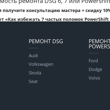
мость ремонта DSG 6, 7 или Powershift
и получите консультацию мастера +
скидку 10
ет
«Как избежать 7 частых поломок PowerShift
РЕМОНТ DSG
РЕМОН
POWERS
Audi
Ford
Volkswagen
Dodge
Skoda
Volvo
Seat