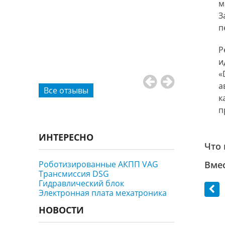
м
, проехали
З
е
п
ию коробки
дают
Р
нужные
и
«
а
Все отзывы
к
п
ИНТЕРЕСНО
Что 
Роботизированные АКПП VAG
Вмес
Трансмиссия DSG
Гидравлический блок
Электронная плата мехатроника
НОВОСТИ