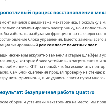
ропотливый процесс восстановления мех
емонт начался с демонтажа мехатроника. Поскольку в 
е только отремонтировать электронику, но и полность
тобы избежать разбухания фрикционных накладок сцепл
осстановление блока управления. Вместо замены всего 
.
Дмитрий П.
A
пециализированный
ремкомплект печатных плат
.
 Люди можно и нужно
Доброй ночи ! Хочу оставить отзыв о
З
Авто Блиц!!! Делал
работе данной компании. Парни
A
аши инженеры аккуратно заменили старые шлейфы и у
гностику сегодня своего
профессионалы своего дела
с
оленоиды, которые более устойчивы к загрязнениям и п
 раз! До этого
однозначно. Сдал им на ремонт Ауди
д
монт коробки! Во
Q7 , машину в двух автосервисах до
п
еплообменника КПП на новый, чтобы исключить повто
на заглохла и не
этого не могли отремонтировать ,
а
асло. Сам блок сцепления прошел проверку на стенде: к
Мастер Кирилл
постоянно какие то проблемы .
о
азрушить фрикционы, и их удалось спасти путем много
вакуатор, как оказалось
Машина проболталась больше месяца
А
тно! Огромное
по автосервисам , и безрезультатно .
п
сибо Константину! За
Сделали свою работу хорошо и
м
езультат: безупречная работа Quattro
 отношение и
быстро , отдельное СПАСИБО Кириллу
омощь в решении
. За терпение , индивидуальный
 заезжать, если надо!
подход. Всем буду советовать . Так
осле сборки и установки мехатроника на место, мы про
ю!!!
держать!