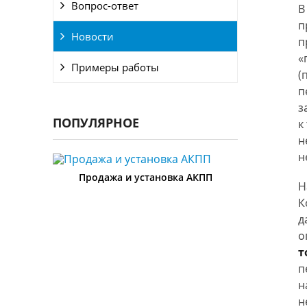
Вопрос-ответ
В
п
Новости
п
«
Примеры работы
(
п
з
ПОПУЛЯРНОЕ
к
н
н
Продажа и установка АКПП
Н
К
д
о
т
п
н
Диа
н