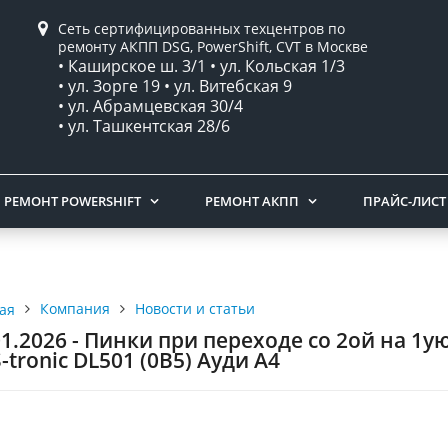
Сеть сертифицированных техцентров по
ремонту АКПП DSG, PowerShift, CVT в Москве
• Каширское ш. 3/1 • ул. Кольская 1/3
• ул. Зорге 19 • ул. Витебская 9
• ул. Абрамцевская 30/4
• ул. Ташкентская 28/6
РЕМОНТ POWERSHIFT
РЕМОНТ АКПП
ПРАЙС-ЛИСТ
Компания
Новости и статьи
ая
01.2026 - Пинки при переходе со 2ой на 1
S-tronic DL501 (0B5) Ауди А4