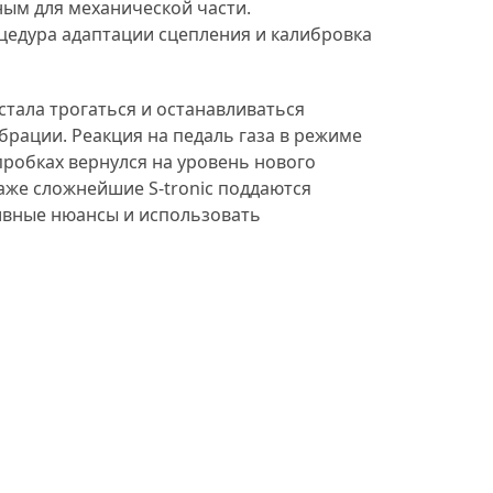
ным для механической части.
с мастером прошли обкатк
по району (минут 20-30).
едура адаптации сцепления и калибровка
Сделали хорошо. По замен
расходников и обслужива
буду обращаться к ним. + 
стала трогаться и останавливаться
гарантию на работы. Все
документы выдают.
брации. Реакция на педаль газа в режиме
пробках вернулся на уровень нового
даже сложнейшие S-tronic поддаются
тивные нюансы и использовать