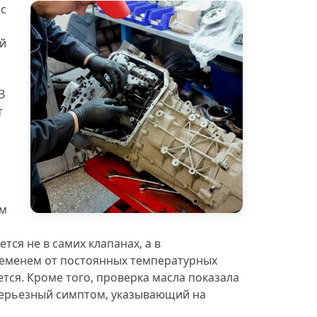
 с
ый
В
т
Бесплатная эвакуация
Замена масла в 
ым
тся не в самих клапанах, а в
ременем от постоянных температурных
ется. Кроме того, проверка масла показала
серьезный симптом, указывающий на