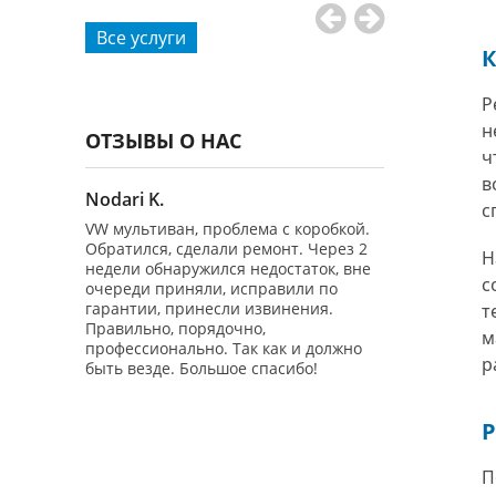
Все услуги
К
Р
н
ОТЗЫВЫ О НАС
ч
в
Nodari K.
Владимир Ч
с
 2.0 4WD
VW мультиван, проблема с коробкой.
Добрый день!
нгличан")
Обратился, сделали ремонт. Через 2
обращаться в 
Н
 на 100%
недели обнаружился недостаток, вне
бесплатно Диа
с
очереди приняли, исправили по
авто Гольф 6 -
еративно
гарантии, принесли извинения.
производил ре
т
зли
Правильно, порядочно,
вторых - маши
м
тор
профессионально. Так как и должно
заводилась! 
р
сделали
быть везде. Большое спасибо!
предоставил э
на Ватсап.
потом Беспла
онта и
отдельное спа
Р
человеческое
ну забрал
понимание! П
вопросов! Буду
П
оплачивать,
...И вам совету