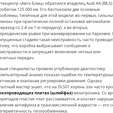
 техцентр «Авто-Блиц» обратился владелец Audi A4 (B8.5)
робегом 125 000 км. Его беспокоили две основные
роблемы, типичные для этой модели: во-первых, сильн
пинок» при практически полной остановке автомобиля
переход со 2-й на 1-ю передачу), а во-вторых,
ериодические рывки при маневрировании на парковке. 
апущенных стадиях такая неисправность часто приводи
 тому, что коробка выбрасывает сообщение о
еисправности и запрещает включение четных или
ечетных передач.
Программная проверка состояния
сцепления DSG
аши специалисты провели углубленную диагностику.
омпьютерный анализ показал ошибки по температурн
атчикам и клапанам регулировки давления. Однако
пытный мастер знает, что на DL501 корень зла часто крое
окопроводящих платах (шлейфах)
мехатроника. Со в
ерепадов пластик плат расслаивается, и контакт наруша
аличие антифриза в трансмиссионной жидкости — это 
гностика АКПП
егерметичность теплообменника.