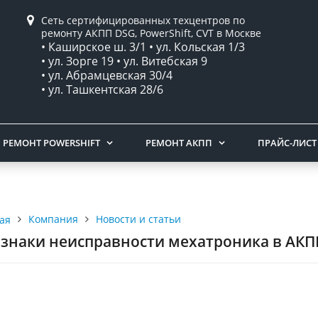
Сеть сертифицированных техцентров по
ремонту АКПП DSG, PowerShift, CVT в Москве
• Каширское ш. 3/1 • ул. Кольская 1/3
• ул. Зорге 19 • ул. Витебская 9
• ул. Абрамцевская 30/4
• ул. Ташкентская 28/6
РЕМОНТ POWERSHIFT
РЕМОНТ АКПП
ПРАЙС-ЛИСТ
Компания
Новости и статьи
ая
знаки неисправности мехатроника в АКПП