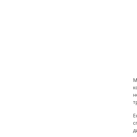
М
к
н
т
Е
с
д