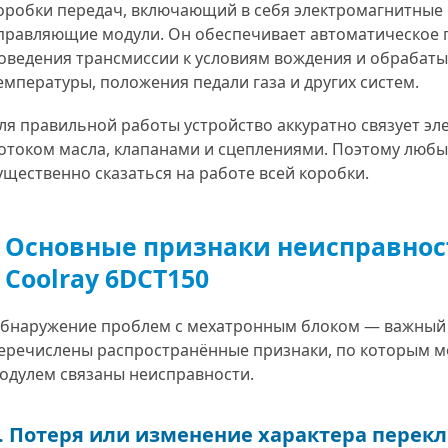
оробки передач, включающий в себя электромагнитные к
правляющие модули. Он обеспечивает автоматическое 
оведения трансмиссии к условиям вождения и обрабатыв
емпературы, положения педали газа и других систем.
ля правильной работы устройство аккуратно связует эле
отоком масла, клапанами и сцеплениями. Поэтому любы
ущественно сказаться на работе всей коробки.
.
Дмитрий П.
A
 Люди можно и нужно
Доброй ночи ! Хочу оставить отзыв о
З
Авто Блиц!!! Делал
работе данной компании. Парни
A
Основные признаки неисправност
гностику сегодня своего
профессионалы своего дела
с
 раз! До этого
однозначно. Сдал им на ремонт Ауди
д
Coolray 6DCT150
монт коробки! Во
Q7 , машину в двух автосервисах до
п
на заглохла и не
этого не могли отремонтировать ,
а
Мастер Кирилл
постоянно какие то проблемы .
о
бнаружение проблем с мехатронным блоком — важный 
вакуатор, как оказалось
Машина проболталась больше месяца
А
еречислены распространённые признаки, по которым м
тно! Огромное
по автосервисам , и безрезультатно .
п
сибо Константину! За
Сделали свою работу хорошо и
м
одулем связаны неисправности.
 отношение и
быстро , отдельное СПАСИБО Кириллу
омощь в решении
. За терпение , индивидуальный
 заезжать, если надо!
подход. Всем буду советовать . Так
. Потеря или изменение характера перек
ю!!!
держать!