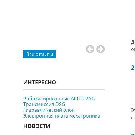
, проехали
е
ию коробки
дают
нужные
Д
о
Все отзывы
2
ИНТЕРЕСНО
Роботизированные АКПП VAG
Трансмиссия DSG
Гидравлический блок
Э
Электронная плата мехатроника
с
НОВОСТИ