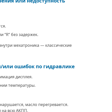
ения или недоступность
ся.
и “R” без задержек.
внутри мехатроника — классические
и/или ошибок по гидравлике
нимация дисплея.
нии температуры.
нарушается, масло перегревается.
и на всю АКПП.