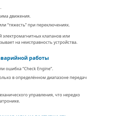
с мастером прошли обкатк
.
по району (минут 20-30).
Сделали хорошо. По замен
жима движения.
расходников и обслужива
буду обращаться к ним. + 
ли “тяжесть” при переключениях.
гарантию на работы. Все
документы выдают.
й электромагнитных клапанов или
зывает на неисправность устройства.
аварийной работы
и ошибка “Check Engine”.
только в определённом диапазоне передач
механического управления, что нередко
атронике.