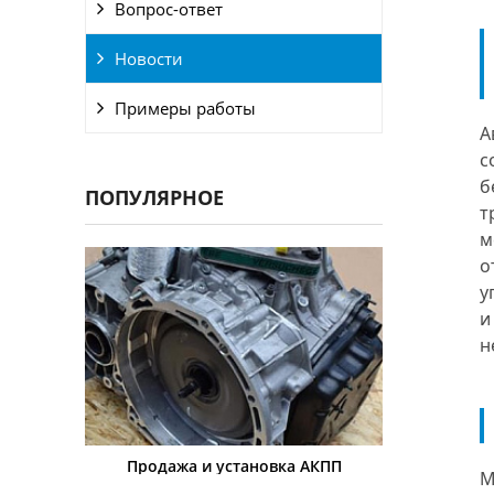
Вопрос-ответ
Новости
Примеры работы
А
с
б
ПОПУЛЯРНОЕ
т
м
о
у
и
н
Продажа и установка АКПП
Диа
М