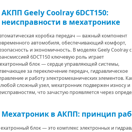
АКПП Geely Coolray 6DCT150:
неисправности в мехатронике
втоматическая коробка передач — важный компонент
овременного автомобиля, обеспечивающий комфорт,
езопасность и экономичность. В моделях Geely Coolray с
рансмиссией 6DCT150 ключевую роль играет
ехатронный блок — сердце управляющей системы,
твечающее за переключение передач, гидравлическое
Программная проверка состояния
сцепления DSG
правление и работу электромеханических элементов. Ка
 любой сложный узел, мехатронник подвержен износу и
еисправностям, что зачастую проявляется через опред
Мехатроник в АКПП: принцип ра
гностика АКПП
ехатронный блок — это комплекс электронных и гидравл