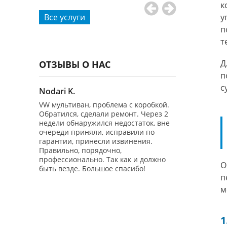
к
Все услуги
у
п
т
Д
ОТЗЫВЫ О НАС
п
с
Nodari K.
Владимир Ч
 2.0 4WD
VW мультиван, проблема с коробкой.
Добрый день!
нгличан")
Обратился, сделали ремонт. Через 2
обращаться в 
 на 100%
недели обнаружился недостаток, вне
бесплатно Диа
очереди приняли, исправили по
авто Гольф 6 -
еративно
гарантии, принесли извинения.
производил ре
зли
Правильно, порядочно,
вторых - маши
тор
профессионально. Так как и должно
заводилась! 
О
сделали
быть везде. Большое спасибо!
предоставил э
п
на Ватсап.
потом Беспла
онта и
отдельное спа
м
человеческое
ну забрал
понимание! П
вопросов! Буду
1
оплачивать,
...И вам совету