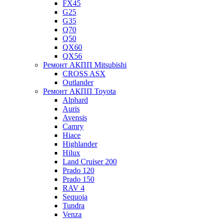
FX45
G25
G35
Q70
Q50
QX60
QX56
Ремонт АКПП Mitsubishi
CROSS ASX
Outlander
Ремонт АКПП Toyota
Alphard
Auris
Avensis
Camry
Hiace
Highlander
Hilux
Land Cruiser 200
Prado 120
Prado 150
RAV 4
Sequoia
Tundra
Venza