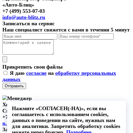
«Авто-Блиц»
+7 (499) 553-07-03
info@auto-blitz.ru
Записаться на сервис
Наш специалист свяжется с вами в течении 5 минут
Прикрепить свои файлы
Я даю
согласие
на
обработку персональных
данных
Отправить
Хорошова Анастасия
Нажмите «СОГЛАСЕН(-НА)», если вы
Сметчик
соглашаетесь с использованием cookies,
+7 000-00-99
данных о поведении на сайте, нужных нам
n.horoshova@vashsait.ru
для аналитики. Запретить обработку cookies
Заказать расчет
можете через браузер.
Подробнее...