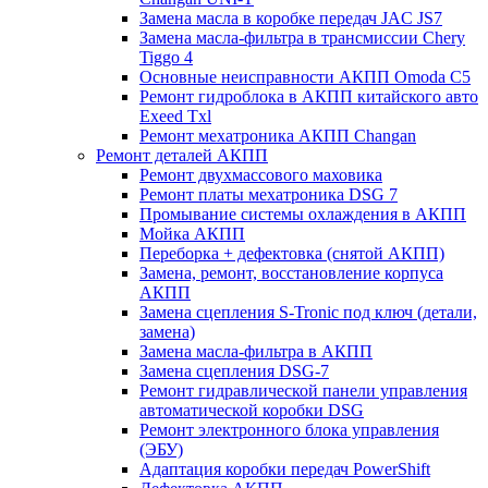
Замена масла в коробке передач JAC JS7
Замена масла-фильтра в трансмиссии Chery
Tiggo 4
Основные неисправности АКПП Omoda C5
Ремонт гидроблока в АКПП китайского авто
Exeed Txl
Ремонт мехатроника АКПП Changan
Ремонт деталей АКПП
Ремонт двухмассового маховика
Ремонт платы мехатроника DSG 7
Промывание системы охлаждения в АКПП
Мойка АКПП
Переборка + дефектовка (снятой АКПП)
Замена, ремонт, восстановление корпуса
АКПП
Замена сцепления S-Tronic под ключ (детали,
замена)
Замена масла-фильтра в АКПП
Замена сцепления DSG-7
Ремонт гидравлической панели управления
автоматической коробки DSG
Ремонт электронного блока управления
(ЭБУ)
Адаптация коробки передач PowerShift