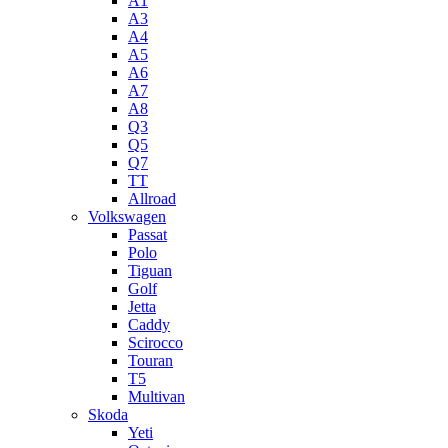
A1
A3
A4
A5
А6
A7
A8
Q3
Q5
Q7
TT
Allroad
Volkswagen
Passat
Polo
Tiguan
Golf
Jetta
Caddy
Scirocco
Touran
T5
Multivan
Skoda
Yeti