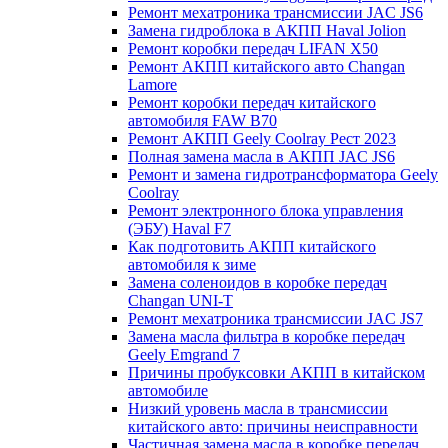
Ремонт мехатроника трансмиссии JAC JS6
Замена гидроблока в АКПП Haval Jolion
Ремонт коробки передач LIFAN X50
Ремонт АКПП китайского авто Changan
Lamore
Ремонт коробки передач китайского
автомобиля FAW B70
Ремонт АКПП Geely Coolray Pест 2023
Полная замена масла в АКПП JAC JS6
Ремонт и замена гидротрансформатора Geely
Coolray
Ремонт электронного блока управления
(ЭБУ) Haval F7
Как подготовить АКПП китайского
автомобиля к зиме
Замена соленоидов в коробке передач
Changan UNI-T
Ремонт мехатроника трансмиссии JAC JS7
Замена масла фильтра в коробке передач
Geely Emgrand 7
Причины пробуксовки АКПП в китайском
автомобиле
Низкий уровень масла в трансмиссии
китайского авто: причины неисправности
Частичная замена масла в коробке передач