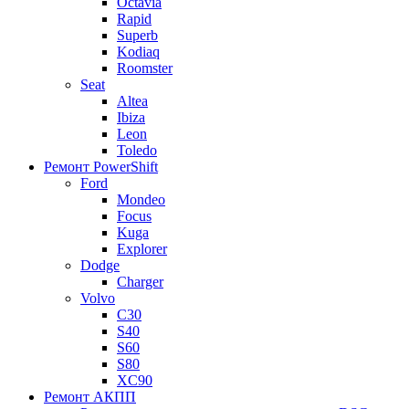
Octavia
Rapid
Superb
Kodiaq
Roomster
Seat
Altea
Ibiza
Leon
Toledo
Ремонт PowerShift
Ford
Mondeo
Focus
Kuga
Explorer
Dodge
Charger
Volvo
С30
S40
S60
S80
XC90
Ремонт АКПП