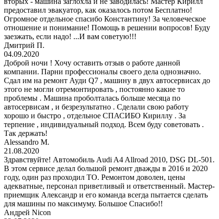
вторых - машина заглохла и не заводилась! Мастер Кирилл
предоставил эвакуатор, как оказалось потом Бесплатно!
Огромное отдельное спасибо Константину! За человеческое
отношение и понимание! Помощь в решении вопросов! Буду
заезжать, если надо! ...И вам советую!!!
Дмитрий П.
04.09.2020
Доброй ночи ! Хочу оставить отзыв о работе данной
компании. Парни профессионалы своего дела однозначно.
Сдал им на ремонт Ауди Q7 , машину в двух автосервисах до
этого не могли отремонтировать , постоянно какие то
проблемы . Машина проболталась больше месяца по
автосервисам , и безрезультатно . Сделали свою работу
хорошо и быстро , отдельное СПАСИБО Кириллу . За
терпение , индивидуальный подход. Всем буду советовать .
Так держать!
Alessandro M.
21.08.2020
Здравствуйте! Автомобиль Audi A4 Allroad 2010, DSG DL-501.
В этом сервисе делал большой ремонт дважды в 2016 и 2020
году, один раз проходил ТО. Ремонтом доволен, цены
адекватные, персонал приветливый и ответственный. Мастер-
приемщик Александр и его команда всегда пытается сделать
для машины по максимуму. Большое Спасибо!!
Андрей Nicon