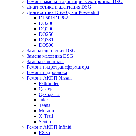
Ремонт замена и адаптация мехатроника DSG
Диагностика и адаптация DSG
Диагностика DSG 6, 7 и Powershift
DL501/DL382
DQ200
DQ200
DQ250
DQ381
DQ500
Замена сцепления DSG
Замена маховика DSG
Замена сальников
Ремонт гидротрансформатора
Ремонт гидроблока
Ремонт АКПП Nissan
Pathfinder
Qashqai
Qashqai+2
Juke
Teana
Murano
X-Trail
Sentra
Ремонт АКПП Infiniti
FX35