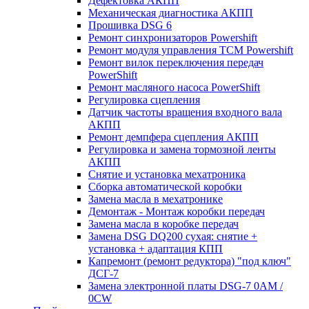
Дефектовка АКПП
Механическая диагностика АКПП
Прошивка DSG 6
Ремонт синхронизаторов Powershift
Ремонт модуля управления TCM Powershift
Ремонт вилок переключения передач
PowerShift
Ремонт масляного насоса PowerShift
Регулировка сцепления
Датчик частоты вращения входного вала
АКПП
Ремонт демпфера сцепления АКПП
Регулировка и замена тормозной ленты
АКПП
Снятие и установка мехатроника
Сборка автоматической коробки
Замена масла в мехатронике
Демонтаж - Монтаж коробки передач
Замена масла в коробке передач
Замена DSG DQ200 сухая: снятие +
установка + адаптация КПП
Капремонт (ремонт редуктора) "под ключ"
ДСГ-7
Замена электронной платы DSG-7 0AM /
0CW