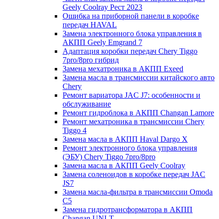
Geely Coolray Pест 2023
Ошибка на приборной панели в коробке
передач HAVAL
Замена электронного блока управления в
АКПП Geely Emgrand 7
Адаптация коробки передач Chery Tiggo
7pro/8pro гибрид
Замена мехатроника в АКПП Exeed
Замена масла в трансмиссии китайского авто
Chery
Ремонт вариатора JAC J7: особенности и
обслуживание
Ремонт гидроблока в АКПП Changan Lamore
Ремонт мехатроника в трансмиссии Chery
Tiggo 4
Замена масла в АКПП Haval Dargo X
Ремонт электронного блока управления
(ЭБУ) Chery Tiggo 7pro/8pro
Замена масла в АКПП Geely Coolray
Замена соленоидов в коробке передач JAC
JS7
Замена масла-фильтра в трансмиссии Omoda
C5
Замена гидротрансформатора в АКПП
Changan UNI-T