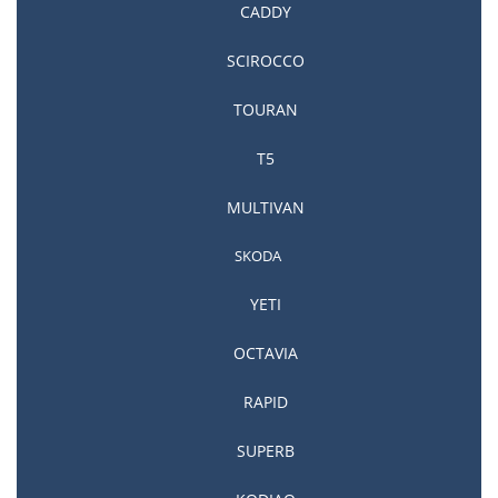
CADDY
Ремонт PowerShift Ford
SCIROCCO
TOURAN
T5
MULTIVAN
SKODA
YETI
OCTAVIA
Ремонт PowerShift Dodge
RAPID
SUPERB