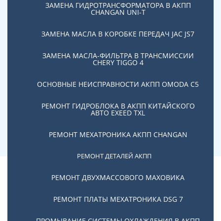
ЗАМЕНА ГИДРОТРАНСФОРМАТОРА В АКПП
CHANGAN UNI-T
ЗАМЕНА МАСЛА В КОРОБКЕ ПЕРЕДАЧ JAC JS7
26.01.2021
Список ошибок DSG
ЗАМЕНА МАСЛА-ФИЛЬТРА В ТРАНСМИССИИ
CHERY TIGGO 4
ОСНОВНЫЕ НЕИСПРАВНОСТИ АКПП OMODA C5
РЕМОНТ ГИДРОБЛОКА В АКПП КИТАЙСКОГО
АВТО EXEED TXL
Все новости
РЕМОНТ МЕХАТРОНИКА АКПП CHANGAN
РЕМОНТ ДЕТАЛЕЙ АКПП
РЕМОНТ ДВУХМАССОВОГО МАХОВИКА
Получить
РЕМОНТ ПЛАТЫ МЕХАТРОНИКА DSG 7
консультацию по
ПРОМЫВАНИЕ СИСТЕМЫ ОХЛАЖДЕНИЯ В АКПП