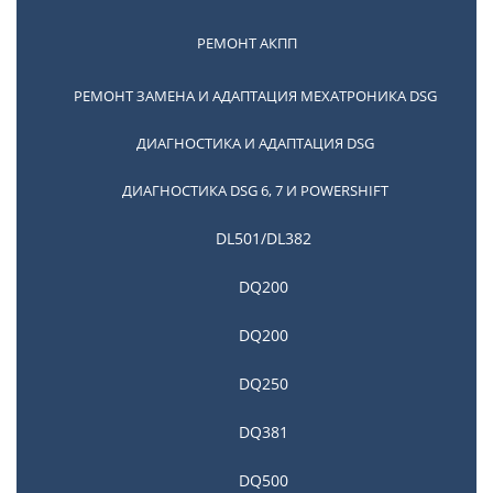
РЕМОНТ АКПП
РЕМОНТ ЗАМЕНА И АДАПТАЦИЯ МЕХАТРОНИКА DSG
Ремонт АКПП Infiniti
ДИАГНОСТИКА И АДАПТАЦИЯ DSG
ДИАГНОСТИКА DSG 6, 7 И POWERSHIFT
DL501/DL382
DQ200
DQ200
DQ250
Ремонт АКПП Nissan
DQ381
DQ500