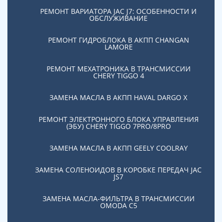
17.01.2022
РЕМОНТ ВАРИАТОРА JAC J7: ОСОБЕННОСТИ И
Проблема ДСГ
ОБСЛУЖИВАНИЕ
РЕМОНТ ГИДРОБЛОКА В АКПП CHANGAN
LAMORE
РЕМОНТ МЕХАТРОНИКА В ТРАНСМИССИИ
CHERY TIGGO 4
06.10.2019
Частые неисправности АКПП DSG 6 и 7
ЗАМЕНА МАСЛА В АКПП HAVAL DARGO X
РЕМОНТ ЭЛЕКТРОННОГО БЛОКА УПРАВЛЕНИЯ
(ЭБУ) CHERY TIGGO 7PRO/8PRO
ЗАМЕНА МАСЛА В АКПП GEELY COOLRAY
ЗАМЕНА СОЛЕНОИДОВ В КОРОБКЕ ПЕРЕДАЧ JAC
17.12.2021
JS7
DSG-7 0GC - DQ381 - ремонт и продажа
DSG в Москве
ЗАМЕНА МАСЛА-ФИЛЬТРА В ТРАНСМИССИИ
OMODA C5