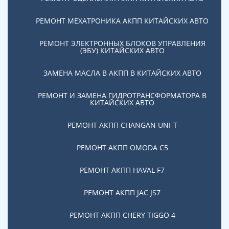
потребности клиента. Мастера компании проводят
ремонт коробки ДСГ в Москве по ценам, которые
РЕМОНТ МЕХАТРОНИКА АКПП КИТАЙСКИХ АВТО
ниже других автосервисов. Мы можем себе это
позволить за счет собственного склада и прямой
РЕМОНТ ЭЛЕКТРОННЫХ БЛОКОВ УПРАВЛЕНИЯ
(ЭБУ) КИТАЙСКИХ АВТО
работы с поставщиками.
Высокоточное оборудование сервисной станции
ЗАМЕНА МАСЛА В АКПП В КИТАЙСКИХ АВТО
«АвтоБлиц» позволяет сделать точную диагностику
проблемы, с которой столкнулся клиент. Мы
РЕМОНТ И ЗАМЕНА ГИДРОТРАНСФОРМАТОРА В
КИТАЙСКИХ АВТО
гарантируем, что ремонт коробки ДСГ в нашем
автотехцентре будет соответствовать ей по цене и
РЕМОНТ АКПП CHANGAN UNI-T
срокам выполнения работ.
РЕМОНТ АКПП OMODA C5
Почему необходимо
своевременно делать
РЕМОНТ АКПП HAVAL F7
диагностику коробки ДСГ
РЕМОНТ АКПП JAC JS7
Опыт наших мастеров показывает, что перед
РЕМОНТ АКПП CHERY TIGGO 4
полным выходом из строя коробки, владелец авто