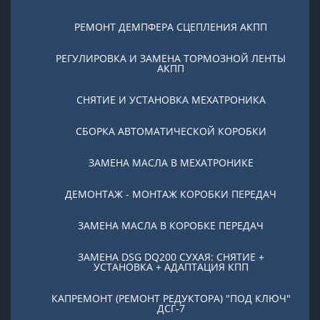
• ул. Витебская 9 • ул. Абрамцевская 30/4
РЕМОНТ ДЕМПФЕРА СЦЕПЛЕНИЯ АКПП
• ул. Ташкентская 28/6
РЕГУЛИРОВКА И ЗАМЕНА ТОРМОЗНОЙ ЛЕНТЫ
АКПП
+7 (499) 553-07-03
СНЯТИЕ И УСТАНОВКА МЕХАТРОНИКА
СБОРКА АВТОМАТИЧЕСКОЙ КОРОБКИ
ЗАМЕНА МАСЛА В МЕХАТРОНИКЕ
Заказать звонок
ДЕМОНТАЖ - МОНТАЖ КОРОБКИ ПЕРЕДАЧ
info@auto-blitz.ru
ЗАМЕНА МАСЛА В КОРОБКЕ ПЕРЕДАЧ
КОМПАНИЯ
ЗАМЕНА DSG DQ200 СУХАЯ: СНЯТИЕ +
УСТАНОВКА + АДАПТАЦИЯ КПП
КАПРЕМОНТ (РЕМОНТ РЕДУКТОРА) "ПОД КЛЮЧ"
О компании
ДСГ-7