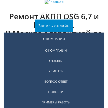
+7 (499) 553-07-03
Ремонт АКПП DSG 6,7 и
PowerShift
Запись онлайн
В Москве с гарантией до
24 месяцев
О КОМПАНИИ
О КОМПАНИИ
ОТЗЫВЫ
Ремонт DSG Audi
КЛИЕНТЫ
ВОПРОС-ОТВЕТ
НОВОСТИ
ПРИМЕРЫ РАБОТЫ