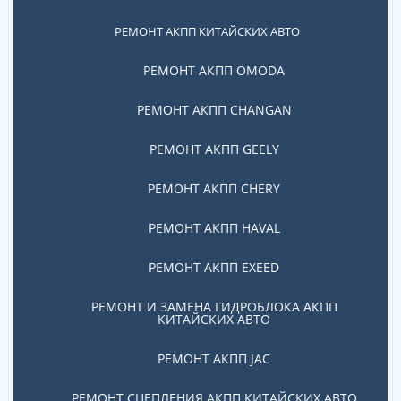
6
Автосервисов в Москве
РЕМОНТ АКПП КИТАЙСКИХ АВТО
РЕМОНТ АКПП OMODA
35
РЕМОНТ АКПП CHANGAN
и более сотрудников
РЕМОНТ АКПП GEELY
Технический центр оказывает полный цикл услуг по
РЕМОНТ АКПП CHERY
ремонту коробок ДСГ в Москве и Московской
области. Наши мастера проведут диагностику и
РЕМОНТ АКПП HAVAL
техническое обслуживание коробки ДСГ
автомобилей различных марок, а также: ремонт
РЕМОНТ АКПП EXEED
двигателя, ремонт КПП и АКПП, ходовой,
РЕМОНТ И ЗАМЕНА ГИДРОБЛОКА АКПП
техническое обслуживание, установку
КИТАЙСКИХ АВТО
дополнительного оборудования и другие услуги по
ремонту и обслуживанию авто.
РЕМОНТ АКПП JAC
Наша главная концепция — ориентирование на
РЕМОНТ СЦЕПЛЕНИЯ АКПП КИТАЙСКИХ АВТО