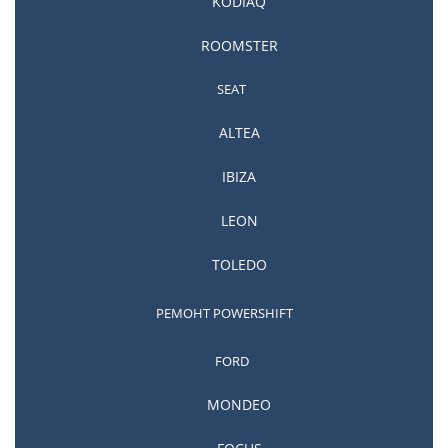
KODIAQ
ROOMSTER
SEAT
ALTEA
Ремонт PowerShift Volvo
IBIZA
LEON
TOLEDO
РЕМОНТ POWERSHIFT
FORD
MONDEO