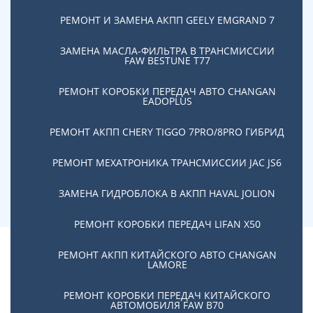
Предоставляем полную гарантию на ремонт
сроком 3 года
РЕМОНТ И ЗАМЕНА АКПП GEELY EMGRAND 7
ЗАМЕНА МАСЛА-ФИЛЬТРА В ТРАНСМИССИИ
Скорость работы
FAW BESTUNE T77
Наши мастера в короткий срок помогут решить
РЕМОНТ КОРОБКИ ПЕРЕДАЧ АВТО CHANGAN
Вашу проблему
EADOPLUS
РЕМОНТ АКПП CHERY TIGGO 7PRO/8PRO ГИБРИД
РЕМОНТ МЕХАТРОНИКА ТРАНСМИССИИ JAC JS6
Записаться на сервис
ЗАМЕНА ГИДРОБЛОКА В АКПП HAVAL JOLION
РЕМОНТ КОРОБКИ ПЕРЕДАЧ LIFAN X50
РЕМОНТ АКПП КИТАЙСКОГО АВТО CHANGAN
Ремонтируем и
LAMORE
обслуживаем
РЕМОНТ КОРОБКИ ПЕРЕДАЧ КИТАЙСКОГО
АВТОМОБИЛЯ FAW B70