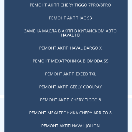
может заметить изменения, которые должны
РЕМОНТ АКПП CHERY TIGGO 7PRO/8PRO
привлечь их внимание: пинки, рывки, ошибки на
компьютере, появляются проблемы с
РЕМОНТ АКПП JAC S3
переключением скоростей.
ЗАМЕНА МАСЛА В АКПП В КИТАЙСКОМ АВТО
Избежать серьезного ремонта коробки ДСГ можно,
HAVAL H9
если сразу обратиться в автосервис для
диагностики. По нашей статистике, 5 из 10 случаев
РЕМОНТ АКПП HAVAL DARGO X
своевременного обращения в сервис, появляются
большие шансы исправить неполадки и избежать
РЕМОНТ МЕХАТРОНИКА В OMODA S5
капитального ремонта коробки ДСГ.
РЕМОНТ АКПП EXEED TXL
Записывайтесь на диагностику и ремонт коробки
ДСГ в наш сервис в Москве по телефону
+7 (495) 150-
РЕМОНТ АКПП GEELY COOLRAY
36-27.
РЕМОНТ АКПП CHERY TIGGO 8
РЕМОНТ МЕХАТРОНИКА CHERY ARRIZO 8
Наши преимущества
РЕМОНТ АКПП HAVAL JOLION