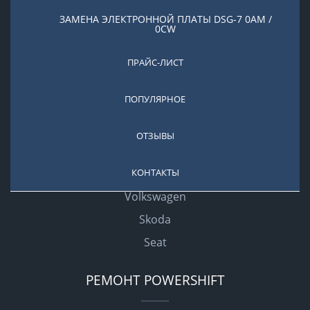
Отзывы
ЗАМЕНА ЭЛЕКТРОННОЙ ПЛАТЫ DSG-7 0AM /
Проекты
0CW
Новости
ПРАЙС-ЛИСТ
Карта сайта
Контакты
ПОПУЛЯРНОЕ
РЕМОНТ DSG
ОТЗЫВЫ
КОНТАКТЫ
Audi
Volkswagen
Skoda
Seat
РЕМОНТ POWERSHIFT