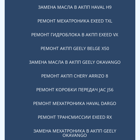
ЗАМЕНА МАСЛА В АКПП HAVAL H9
Заканчиваем ремонт в срок
Заканчиваем ремонт точно в оговоренный срок
РЕМОНТ МЕХАТРОНИКА EXEED TXL
РЕМОНТ ГИДРОБЛОКА В АКПП EXEED VX
Команда профессионалов
В нашем техцентре работают мастера с опытом от
РЕМОНТ АКПП GEELY BELGE X50
5 лет и более
ЗАМЕНА МАСЛА В АКПП GEELY OKAVANGO
Работаем строго по договору
РЕМОНТ АКПП CHERY ARRIZO 8
Все наши обязательства прописаны в договоре.
Фиксированная смета
РЕМОНТ КОРОБКИ ПЕРЕДАЧ JAC JS6
РЕМОНТ МЕХАТРОНИКА HAVAL DARGO
Качественные детали
Используем только качественные детали
РЕМОНТ ТРАНСМИССИИ EXEED RX
ЗАМЕНА МЕХАТРОНИКА В АКПП GEELY
Даем гарантию на наш ремонт
OKAVANGO