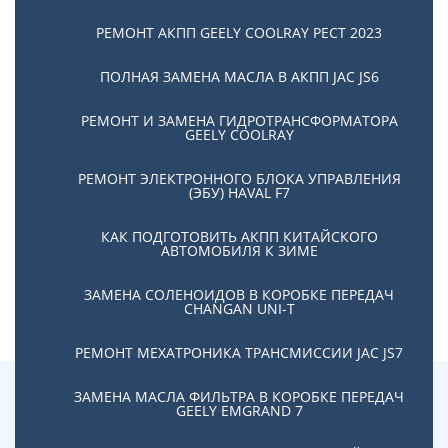
РЕМОНТ АКПП GEELY COOLRAY PЕСТ 2023
Все марки автомобилей, оснащенные коробками
DSG и PowerShift
ПОЛНАЯ ЗАМЕНА МАСЛА В АКПП JAC JS6
РЕМОНТ И ЗАМЕНА ГИДРОТРАНСФОРМАТОРА
GEELY COOLRAY
РЕМОНТ ЭЛЕКТРОННОГО БЛОКА УПРАВЛЕНИЯ
(ЭБУ) HAVAL F7
КАК ПОДГОТОВИТЬ АКПП КИТАЙСКОГО
АВТОМОБИЛЯ К ЗИМЕ
ЗАМЕНА СОЛЕНОИДОВ В КОРОБКЕ ПЕРЕДАЧ
CHANGAN UNI-T
РЕМОНТ МЕХАТРОНИКА ТРАНСМИССИИ JAC JS7
ЗАМЕНА МАСЛА ФИЛЬТРА В КОРОБКЕ ПЕРЕДАЧ
GEELY EMGRAND 7
Новости компании