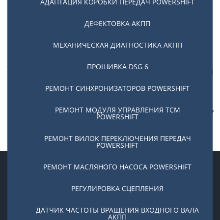
АДАПТАЦИЯ КОРОБКИ ПЕРЕДАЧ POWERSHIFT
Отправить
ДЕФЕКТОВКА АКПП
МЕХАНИЧЕСКАЯ ДИАГНОСТИКА АКПП
ПРОШИВКА DSG 6
Узнайте точную стоимость ремонта
DSG 6, 7 или Powershift вместе с
РЕМОНТ СИНХРОНИЗАТОРОВ POWERSHIFT
запчастями
РЕМОНТ МОДУЛЯ УПРАВЛЕНИЯ TCM
и получите консультацию мастера +
скидку
POWERSHIFT
10%
+ Буклет
«Как избежать 7 частых поломок
РЕМОНТ ВИЛОК ПЕРЕКЛЮЧЕНИЯ ПЕРЕДАЧ
POWERSHIFT
PowerShift и DSG»
РЕМОНТ МАСЛЯНОГО НАСОСА POWERSHIFT
РЕГУЛИРОВКА СЦЕПЛЕНИЯ
Сеть сертифицированных техцентров по ремонту АКПП
DSG, PowerShift, CVT в Москве
ДАТЧИК ЧАСТОТЫ ВРАЩЕНИЯ ВХОДНОГО ВАЛА
АКПП
• Каширское ш. 3/1 • ул. Кольская 1/3 • ул. Зорге 19