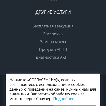
ДРУГИЕ УСЛУГИ
Бесплатная эвакуация
Рассрочка
Замена масла
Продажа АКПП
Диагностика АКПП
Нажмите «СОГЛАСЕН(-НА)», если вы
2026 © Все права защищены
соглашаетесь с использованием cookies,
Политика конфиденциальности
данных о поведении на сайте, нужных нам для
Согласие на обработку персональных данных
Карта сайта
аналитики. Запретить обработку cookies
можете через браузер.
Подробнее...