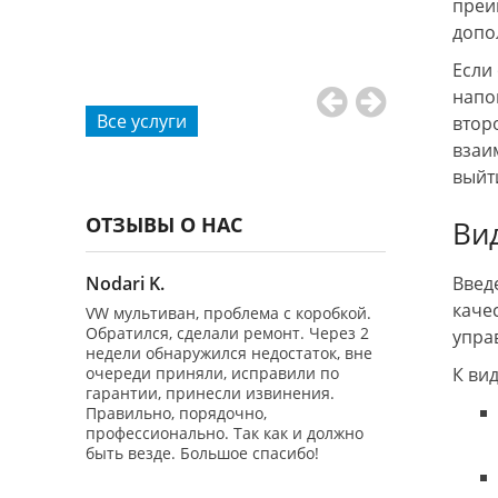
преи
допо
Диа
Если
напо
Все услуги
втор
взаим
выйти
ОТЗЫВЫ О НАС
Ви
Nodari K.
Владимир Ч
Введ
каче
 2.0 4WD
VW мультиван, проблема с коробкой.
Добрый день!
нгличан")
Обратился, сделали ремонт. Через 2
обращаться в 
упра
 на 100%
недели обнаружился недостаток, вне
бесплатно Диа
очереди приняли, исправили по
авто Гольф 6 -
К ви
еративно
гарантии, принесли извинения.
производил ре
зли
Правильно, порядочно,
вторых - маши
тор
профессионально. Так как и должно
заводилась! 
сделали
быть везде. Большое спасибо!
предоставил э
на Ватсап.
потом Беспла
онта и
отдельное спа