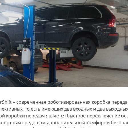
Программная проверка состояния
сцепления DSG
rShift – современная роботизированная коробка передач
пективных, то есть имеющих два входных и два выходны
ой коробки передач является быстрое переключение бе
спортным средством дополнительный комфорт и безопас