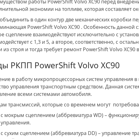
муществом работы PowerShift Volvo XC90 перед внедрен
лнительной экономии на топливе, которая составляет ок
гностика АКПП
 объединить в один контур две механических коробки пе
минающая PowerShift Volvo XC90 . Особенность данной сх
ое сцепление взаимодействуют исключительно с устано
одействует с 1,3 и 5, а второе, соответственно, с остал
 из строя и тогда требует ремонт PowerShift Volvo XC90 
ды РКПП PowerShift Volvo XC90
.
Дмитрий П.
A
ение в работу микропроцессорных систем управления в
ство управления транспортным средством. Данная систе
 Люди можно и нужно
Доброй ночи ! Хочу оставить отзыв о
З
Авто Блиц!!! Делал
работе данной компании. Парни
A
вление всеми системами автомобиля.
гностику сегодня своего
профессионалы своего дела
с
 раз! До этого
однозначно. Сдал им на ремонт Ауди
д
дам трансмиссий, которые со временем могут потребова
монт коробки! Во
Q7 , машину в двух автосервисах до
п
с мокрым сцеплением (аббревиатура WD) – функциониру
на заглохла и не
этого не могли отремонтировать ,
а
Мастер Кирилл
постоянно какие то проблемы .
о
управления.
вакуатор, как оказалось
Машина проболталась больше месяца
А
тно! Огромное
по автосервисам , и безрезультатно .
п
с сухим сцеплением (аббревиатура DD) – управление тр
сибо Константину! За
Сделали свою работу хорошо и
м