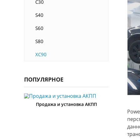
С30
S40
S60
S80
XC90
ПОПУЛЯРНОЕ
Продажа и установка АКПП
Powe
перс
данн
тран