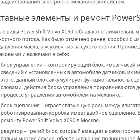
задействования электронно-механических систем.
 отношение и
быстро , отдельное СПАСИБО Кириллу
омощь в решении
. За терпение , индивидуальный
ставные элементы и ремонт PowerSh
 заезжать, если надо!
подход. Всем буду советовать . Так
ю!!!
держать!
ые виды PowerShift Volvo XC90 обладают отличительны
остного потока. Как было отмечено ранее, коробки с 
 давления масла, а «сухие» - из-за сухого трения. Прочи
аковыми и включают в себя:
блок управления – контролирующий блок, «мозг» всей к
сведений с установленных в автомобиле датчиков, их 
этого, данный блок аккумулирует функциональность сц
словами, действия блока управления приравниваются 
процессе управления автомобилем на механике.
блок сцепления – играет связующую роль между двигат
роботизированная коробка имеет двойное сцепление. Е
ремонту PowerShift Volvo XC90 в Москве.
редуктор – третий блок, который вмещает в себя прочи
валы и многие другие, обеспечивающие полноценное 