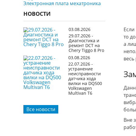
Электронная плата мехатроника
НОВОСТИ
Если
03.08.2026
29.07.2026 -
то д
Диагностика и
а ли
ремонт DCT на
Chery Tiggo 8 Pro
непо
03.08.2026
весь
22.07.2026 -
устранение
За
неисправности
датчика хода
вилки на DQ500
Данн
Volkswagen
Multivan T6
тран
вибр
Все новости
боль
Вне 
рабо