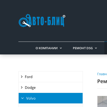
О КОМПАНИИ
РЕМОНТ DSG
Главн
Ford
Рем
Dodge
Volvo