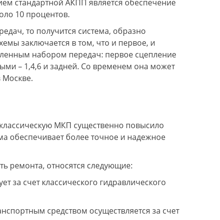
ием стандартной АКПП является обеспечение
оло 10 процентов.
редач, то получится система, образно
емы заключается в том, что и первое, и
вленным набором передач: первое сцепление
ьными – 1,4,6 и задней. Со временем она может
в Москве.
lessandro M.
Андрей Nicon
 классическую МКП существенно повысило
ма обеспечивает более точное и надежное
дравствуйте! Автомобиль Audi A4
Машина Ниссан Кашкай J1
llroad 2010, DSG DL-501. В этом
(из последних 2014 года "
ервисе делал большой ремонт
120.000 пробега. Вариато
важды в 2016 и 2020 году, один раз
сломался.
ть ремонта, относятся следующие:
роходил ТО. Ремонтом доволен, цены
Обратился в Авто-Блиц, о
ет за счет классического гидравлического
декватные, персонал приветливый и
прислали эвакуатор, прив
тветственный. Мастер-приемщик
машину на Каширку. Вари
лександр и его команда всегда
разобрали в этот же день,
ытается сделать для машины по
видео и фото, всё выслали
анспортным средством осуществляется за счет
аксимуму. Большое Спасибо!!
Согласовали варианты ре