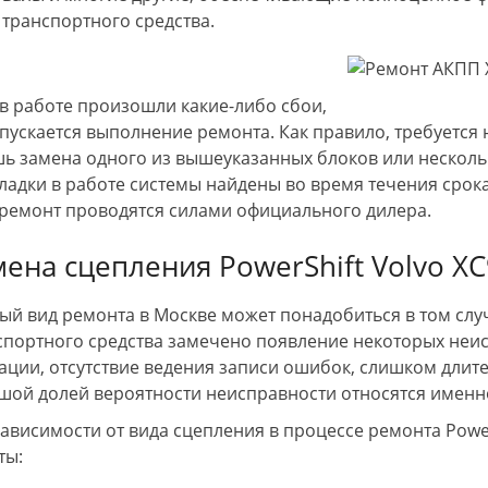
транспортного средства.
 в работе произошли какие-либо сбои,
опускается выполнение ремонта. Как правило, требуется н
шь замена одного из вышеуказанных блоков или нескольк
ладки в работе системы найдены во время течения срока
 ремонт проводятся силами официального дилера.
мена сцепления PowerShift Volvo X
ый вид ремонта в Москве может понадобиться в том случ
спортного средства замечено появление некоторых неис
ации, отсутствие ведения записи ошибок, слишком длит
шой долей вероятности неисправности относятся именно к
зависимости от вида сцепления в процессе ремонта Powe
ты: