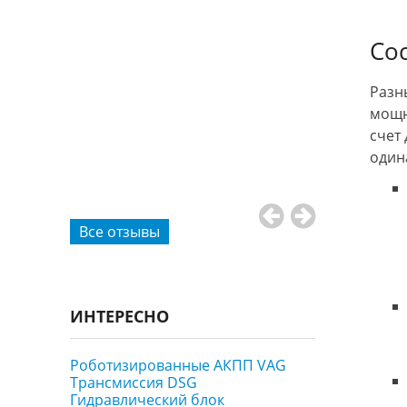
человеческое
ну забрал
понимание! П
Со
вопросов! Буду
оплачивать,
...И вам совету
, проехали
Разн
е
мощн
ию коробки
счет
дают
один
нужные
Все отзывы
ИНТЕРЕСНО
Роботизированные АКПП VAG
Трансмиссия DSG
Гидравлический блок