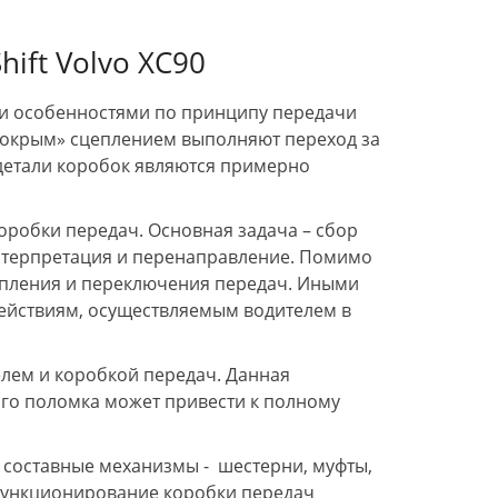
цены.
т.к. ремонт сложный, маш
ift Volvo XC90
через 4 дня.
Перед тем как забирать и 
с мастером прошли обкатк
ми особенностями по принципу передачи
по району (минут 20-30).
Сделали хорошо. По замен
«мокрым» сцеплением выполняют переход за
расходников и обслужива
е детали коробок являются примерно
буду обращаться к ним. + 
гарантию на работы. Все
документы выдают.
оробки передач. Основная задача – сбор
интерпретация и перенаправление. Помимо
епления и переключения передач. Иными
действиям, осуществляемым водителем в
елем и коробкой передач. Данная
го поломка может привести к полному
е составные механизмы - шестерни, муфты,
функционирование коробки передач