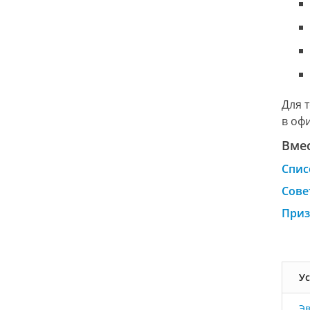
Для 
в оф
Вмес
Спис
Сове
Приз
Ус
Эв