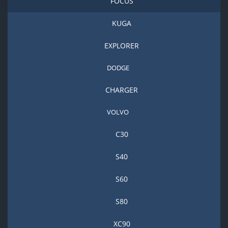
FOCUS
KUGA
EXPLORER
DODGE
CHARGER
VOLVO
С30
S40
S60
S80
XC90