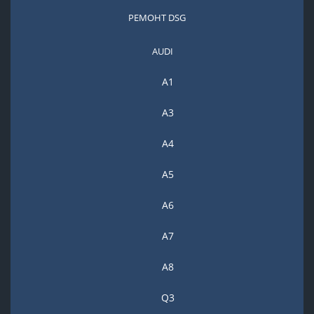
РЕМОНТ DSG
AUDI
A1
A3
A4
A5
А6
A7
A8
Q3