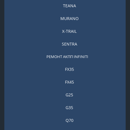
TEANA
MURANO
X-TRAIL
SENTRA
РЕМОНТ АКПП INFINITI
FX35
FX45
G25
G35
Q70