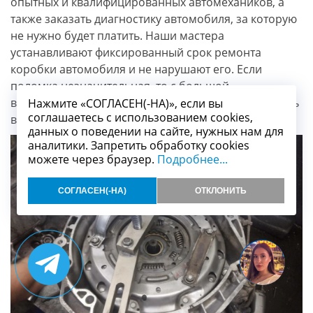
опытных и квалифицированных автомехаников, а
также заказать диагностику автомобиля, за которую
не нужно будет платить. Наши мастера
устанавливают фиксированный срок ремонта
коробки автомобиля и не нарушают его. Если
поломка незначительная, то с большой
вероятностью вы сможете забрать свой автомобиль
Нажмите «СОГЛАСЕН(-НА)», если вы
соглашаетесь с использованием cookies,
в день обращения или на следующий день.
данных о поведении на сайте, нужных нам для
аналитики. Запретить обработку cookies
можете через браузер.
Подробнее...
СОГЛАСЕН(-НА)
ОТКЛОНИТЬ