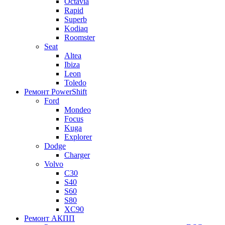
Octavia
Rapid
Superb
Kodiaq
Roomster
Seat
Altea
Ibiza
Leon
Toledo
Ремонт PowerShift
Ford
Mondeo
Focus
Kuga
Explorer
Dodge
Charger
Volvo
С30
S40
S60
S80
XC90
Ремонт АКПП