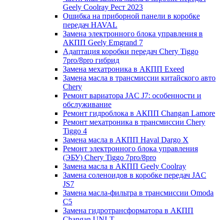
Geely Coolray Pест 2023
Ошибка на приборной панели в коробке
передач HAVAL
Замена электронного блока управления в
АКПП Geely Emgrand 7
Адаптация коробки передач Chery Tiggo
7pro/8pro гибрид
Замена мехатроника в АКПП Exeed
Замена масла в трансмиссии китайского авто
Chery
Ремонт вариатора JAC J7: особенности и
обслуживание
Ремонт гидроблока в АКПП Changan Lamore
Ремонт мехатроника в трансмиссии Chery
Tiggo 4
Замена масла в АКПП Haval Dargo X
Ремонт электронного блока управления
(ЭБУ) Chery Tiggo 7pro/8pro
Замена масла в АКПП Geely Coolray
Замена соленоидов в коробке передач JAC
JS7
Замена масла-фильтра в трансмиссии Omoda
C5
Замена гидротрансформатора в АКПП
Changan UNI-T