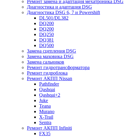
Ремонт замена и адаптация мехатроника DSG
Диагностика и адаптация DSG
Диагностика DSG 6, 7 и Powershift
DL501/DL382
DQ200
DQ200
DQ250
DQ381
DQ500
Замена сцепления DSG
Замена маховика DSG
Замена сальников
Ремонт гидротрансформатора
Ремонт гидроблока
Ремонт АКПП Nissan
Pathfinder
Qashqai
Qashqai+2
Juke
Teana
Murano
X-Trail
Sentra
Ремонт АКПП Infiniti
FX35