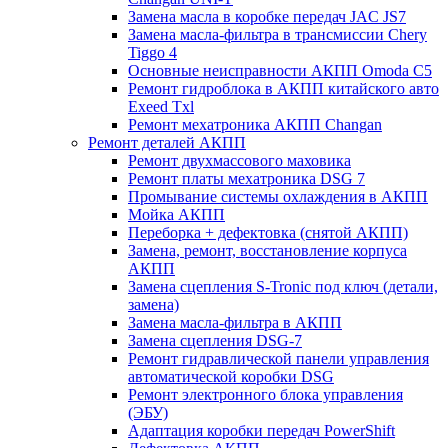
Замена масла в коробке передач JAC JS7
Замена масла-фильтра в трансмиссии Chery
Tiggo 4
Основные неисправности АКПП Omoda C5
Ремонт гидроблока в АКПП китайского авто
Exeed Txl
Ремонт мехатроника АКПП Changan
Ремонт деталей АКПП
Ремонт двухмассового маховика
Ремонт платы мехатроника DSG 7
Промывание системы охлаждения в АКПП
Мойка АКПП
Переборка + дефектовка (снятой АКПП)
Замена, ремонт, восстановление корпуса
АКПП
Замена сцепления S-Tronic под ключ (детали,
замена)
Замена масла-фильтра в АКПП
Замена сцепления DSG-7
Ремонт гидравлической панели управления
автоматической коробки DSG
Ремонт электронного блока управления
(ЭБУ)
Адаптация коробки передач PowerShift