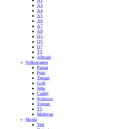
A1
A3
A4
A5
А6
A7
A8
Q3
Q5
Q7
TT
Allroad
Volkswagen
Passat
Polo
Tiguan
Golf
Jetta
Caddy
Scirocco
Touran
T5
Multivan
Skoda
Yeti