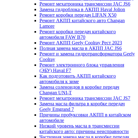
Ремонт мехатроника трансмиссии JAC JS6
Замена гидроблока в АКПП Haval Jolion
Ремонт коробки передач LIFAN X50
Ремонт АКПП китайского авто Changan
Lamore
Ремонт коробки передач китайского
автомобиля FAW B70
Ремонт АКПП Geely Coolray Pест 2023
Полная замена масла в АКПП JAC JS6
Ремонт и замена гидротрансформатора Geely
Coolray
Ремонт электронного блока управления
(ЭБУ) Haval F7
Как подготовить АКПП китайского
автомобиля к зиме
Замена соленоидов в коробке передач
Changan UNI-T
Ремонт мехатроника трансмиссии JAC JS7
Замена масла фильтра в коробке передач
Geely Emgrand 7
Причины пробуксовки АКПП в китайском
автомобиле
Низкий уровень масла в трансмиссии
китайского авто: причины неисправности
Частичная замена масла в коробке передач