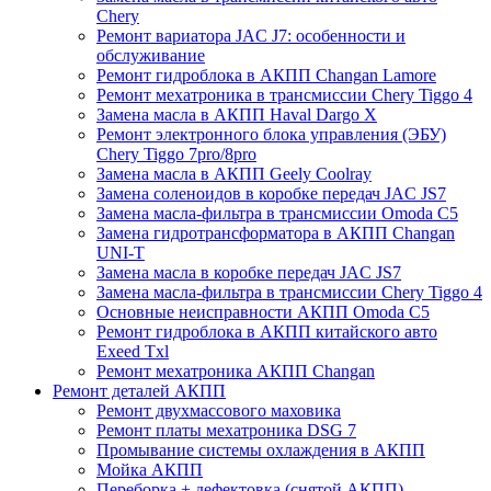
Chery
Ремонт вариатора JAC J7: особенности и
обслуживание
Ремонт гидроблока в АКПП Changan Lamore
Ремонт мехатроника в трансмиссии Chery Tiggo 4
Замена масла в АКПП Haval Dargo X
Ремонт электронного блока управления (ЭБУ)
Chery Tiggo 7pro/8pro
Замена масла в АКПП Geely Coolray
Замена соленоидов в коробке передач JAC JS7
Замена масла-фильтра в трансмиссии Omoda C5
Замена гидротрансформатора в АКПП Changan
UNI-T
Замена масла в коробке передач JAC JS7
Замена масла-фильтра в трансмиссии Chery Tiggo 4
Основные неисправности АКПП Omoda C5
Ремонт гидроблока в АКПП китайского авто
Exeed Txl
Ремонт мехатроника АКПП Changan
Ремонт деталей АКПП
Ремонт двухмассового маховика
Ремонт платы мехатроника DSG 7
Промывание системы охлаждения в АКПП
Мойка АКПП
Переборка + дефектовка (снятой АКПП)