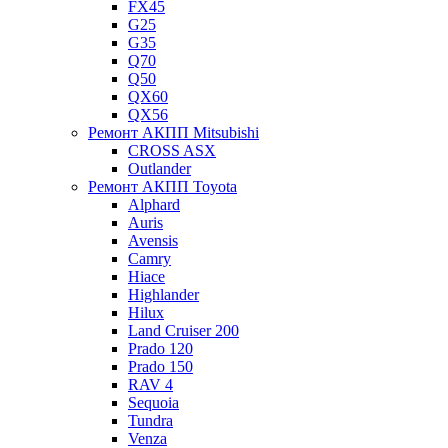
FX45
G25
G35
Q70
Q50
QX60
QX56
Ремонт АКПП Mitsubishi
CROSS ASX
Outlander
Ремонт АКПП Toyota
Alphard
Auris
Avensis
Camry
Hiace
Highlander
Hilux
Land Cruiser 200
Prado 120
Prado 150
RAV 4
Sequoia
Tundra
Venza