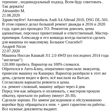
терпение , индивидуальный подход. Всем буду советовать .
Так держать!
Alessandro M.
21.08.2020
Здравствуйте! Автомобиль Audi A4 Allroad 2010, DSG DL-501.
В этом сервисе делал большой ремонт дважды в 2016 и 2020
году, один раз проходил ТО. Ремонтом доволен, цены
адекватные, персонал приветливый и ответственный. Мастер-
приемщик Александр и его команда всегда пытается сделать
для машины по максимуму. Большое Спасибо!!
Андрей Nicon
22.07.2020
Машина Ниссан Кашкай J11 2.0 4WD (из последних 2014 года
"англичан")
120.000 пробега. Вариатор на 100% сломался.
Обратился в Авто-Блиц, оперативно прислали эвакуатор,
привезли машину на Каширку. Вариатор разобрали в этот же
день, сделали видео и фото, всё выслали на Ватсап.
Согласовали варианты ремонта и цены.
т.к. ремонт сложный, машину забрал через 4 дня.
Перед тем как забирать и оплачивать, с мастером прошли
обкатку, проехали по району (минут 20-30).
Сделали хорошо. По замене расходников и обслуживанию
коробки буду обращаться к ним. + дают гарантию на работы.
Все нужные документы выдают.