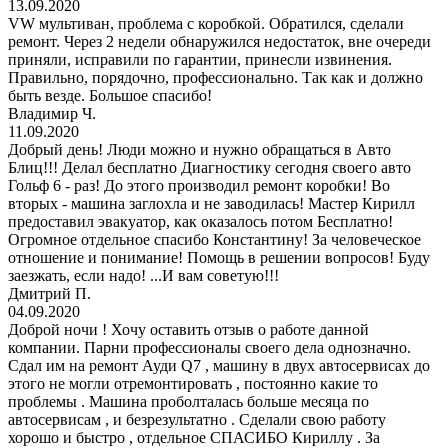
13.09.2020
VW мультиван, проблема с коробкой. Обратился, сделали
ремонт. Через 2 недели обнаружился недостаток, вне очереди
приняли, исправили по гарантии, принесли извинения.
Правильно, порядочно, профессионально. Так как и должно
быть везде. Большое спасибо!
Владимир Ч.
11.09.2020
Добрый день! Люди можно и нужно обращаться в Авто
Блиц!!! Делал бесплатно Диагностику сегодня своего авто
Гольф 6 - раз! До этого производил ремонт коробки! Во
вторых - машина заглохла и не заводилась! Мастер Кирилл
предоставил эвакуатор, как оказалось потом Бесплатно!
Огромное отдельное спасибо Константину! За человеческое
отношение и понимание! Помощь в решении вопросов! Буду
заезжать, если надо! ...И вам советую!!!
Дмитрий П.
04.09.2020
Доброй ночи ! Хочу оставить отзыв о работе данной
компании. Парни профессионалы своего дела однозначно.
Сдал им на ремонт Ауди Q7 , машину в двух автосервисах до
этого не могли отремонтировать , постоянно какие то
проблемы . Машина проболталась больше месяца по
автосервисам , и безрезультатно . Сделали свою работу
хорошо и быстро , отдельное СПАСИБО Кириллу . За