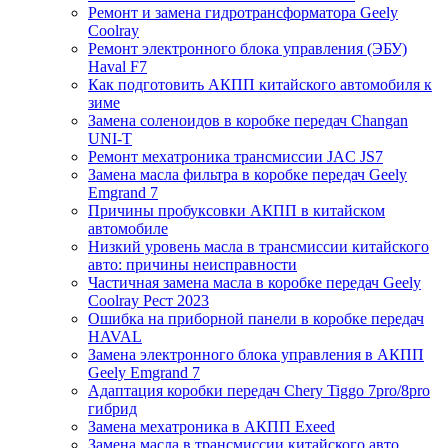
Ремонт и замена гидротрансформатора Geely
Coolray
Ремонт электронного блока управления (ЭБУ)
Haval F7
Как подготовить АКПП китайского автомобиля к
зиме
Замена соленоидов в коробке передач Changan
UNI-T
Ремонт мехатроника трансмиссии JAC JS7
Замена масла фильтра в коробке передач Geely
Emgrand 7
Причины пробуксовки АКПП в китайском
автомобиле
Низкий уровень масла в трансмиссии китайского
авто: причины неисправности
Частичная замена масла в коробке передач Geely
Coolray Pест 2023
Ошибка на приборной панели в коробке передач
HAVAL
Замена электронного блока управления в АКПП
Geely Emgrand 7
Адаптация коробки передач Chery Tiggo 7pro/8pro
гибрид
Замена мехатроника в АКПП Exeed
Замена масла в трансмиссии китайского авто