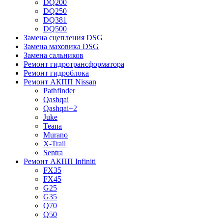
DQ200
DQ250
DQ381
DQ500
Замена сцепления DSG
Замена маховика DSG
Замена сальников
Ремонт гидротрансформатора
Ремонт гидроблока
Ремонт АКПП Nissan
Pathfinder
Qashqai
Qashqai+2
Juke
Teana
Murano
X-Trail
Sentra
Ремонт АКПП Infiniti
FX35
FX45
G25
G35
Q70
Q50