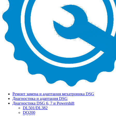
Ремонт замена и адаптация мехатроника DSG
Диагностика и адаптация DSG
Диагностика DSG 6, 7 и Powershift
DL501/DL382
DQ200