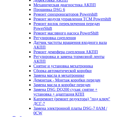
Дефектовка АКПП
Механическая диагностика АКПП
Прошивка DSG 6
Ремонт синхронизаторов Powershift
Ремонт модуля управления TCM Powershift
Ремонт вилок переключения передач
PowerShift
Ремонт масляного насоса PowerShift
Регулировка сцепления
Датчик частоты вращения входного вала
АКПП
Ремонт демпфера сцепления АКПП
Регулировка и замена тормозной ленты
АКПП
Снятие и установка мехатроника
Сборка автоматической коробки
Замена масла в мехатронике
Демонтаж - Монтаж коробки передач
Замена масла в коробке передач
Замена DSG DQ200 сухая: снятие +
установка + адаптация КПП
Капремонт (ремонт редуктора) "под ключ"
ДСГ-7
Замена электронной платы DSG-7 0AM /
0CW