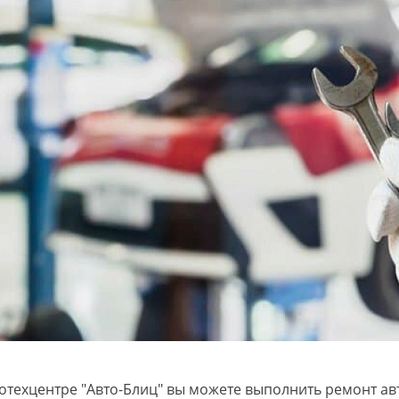
гностика АКПП
.
Дмитрий П.
A
 Люди можно и нужно
Доброй ночи ! Хочу оставить отзыв о
З
Авто Блиц!!! Делал
работе данной компании. Парни
A
гностику сегодня своего
профессионалы своего дела
с
 раз! До этого
однозначно. Сдал им на ремонт Ауди
д
монт коробки! Во
Q7 , машину в двух автосервисах до
п
на заглохла и не
этого не могли отремонтировать ,
а
тотехцентре "Авто-Блиц" вы можете выполнить ремонт ав
Мастер Кирилл
постоянно какие то проблемы .
о