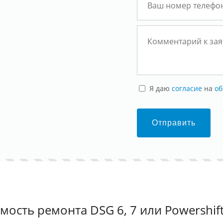
Я даю
согласие
на
об
Отправить
мость ремонта DSG 6, 7 или Powershift