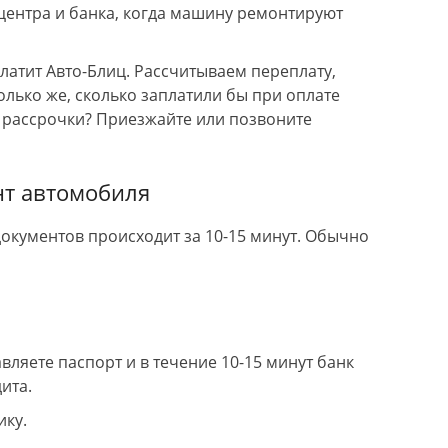
лександр и его команда всегда
разобрали в этот же день,
центра и банка, когда машину ремонтируют
ытается сделать для машины по
видео и фото, всё выслали
аксимуму. Большое Спасибо!!
Согласовали варианты ре
цены.
платит Авто-Блиц. Рассчитываем переплату,
т.к. ремонт сложный, маш
олько же, сколько заплатили бы при оплате
через 4 дня.
 рассрочки? Приезжайте или позвоните
Перед тем как забирать и 
с мастером прошли обкатк
по району (минут 20-30).
Сделали хорошо. По замен
нт автомобиля
расходников и обслужива
буду обращаться к ним. + 
гарантию на работы. Все
кументов происходит за 10-15 минут. Обычно
документы выдают.
вляете паспорт и в течение 10-15 минут банк
ита.
ику.