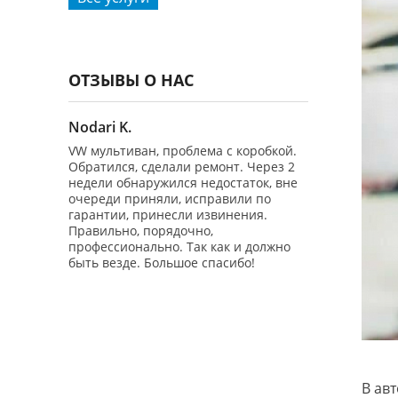
Диа
Все услуги
ОТЗЫВЫ О НАС
Nodari K.
Владимир Ч
 2.0 4WD
VW мультиван, проблема с коробкой.
Добрый день!
нгличан")
Обратился, сделали ремонт. Через 2
обращаться в 
 на 100%
недели обнаружился недостаток, вне
бесплатно Диа
очереди приняли, исправили по
авто Гольф 6 -
еративно
гарантии, принесли извинения.
производил ре
зли
Правильно, порядочно,
вторых - маши
В ав
тор
профессионально. Так как и должно
заводилась! 