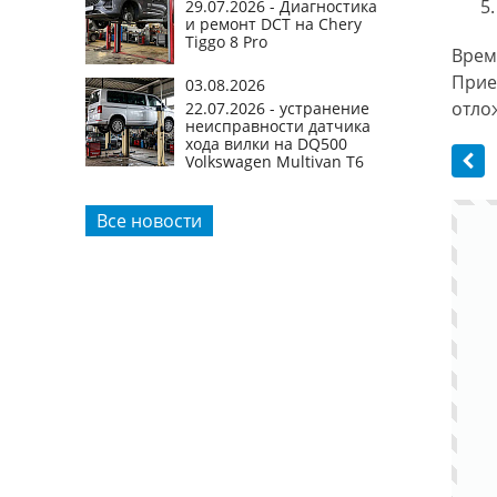
Роботизированные АКПП VAG
Трансмиссия DSG
Гидравлический блок
Врем
Электронная плата мехатроника
Прие
НОВОСТИ
отло
03.08.2026
29.07.2026 - Диагностика
и ремонт DCT на Chery
Tiggo 8 Pro
03.08.2026
22.07.2026 - устранение
неисправности датчика
хода вилки на DQ500
Volkswagen Multivan T6
Все новости