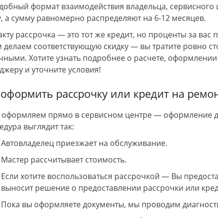
вакуатор, как оказалось
Машина проболталась больше месяца
А
удобный формат взаимодействия владельца, сервисного 
тно! Огромное
по автосервисам , и безрезультатно .
п
у, а сумму равномерно распределяют на 6-12 месяцев.
сибо Константину! За
Сделали свою работу хорошо и
м
 отношение и
быстро , отдельное СПАСИБО Кириллу
акту рассрочка — это тот же кредит, но проценты за вас 
омощь в решении
. За терпение , индивидуальный
м делаем соответствующую скидку — вы тратите ровно ст
 заезжать, если надо!
подход. Всем буду советовать . Так
чными. Хотите узнать подробнее о расчете, оформлении
ю!!!
держать!
джеру и уточните условия!
 оформить рассрочку или кредит на ремо
 оформляем прямо в сервисном центре — оформление до
едура выглядит так:
Автовладелец приезжает на обслуживание.
Мастер рассчитывает стоимость.
Если хотите воспользоваться рассрочкой — Вы предоста
выносит решение о предоставлении рассрочки или кред
Пока вы оформляете документы, мы проводим диагност