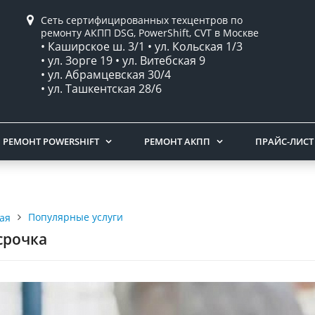
Сеть сертифицированных техцентров по
ремонту АКПП DSG, PowerShift, CVT в Москве
• Каширское ш. 3/1 • ул. Кольская 1/3
• ул. Зорге 19 • ул. Витебская 9
• ул. Абрамцевская 30/4
• ул. Ташкентская 28/6
РЕМОНТ POWERSHIFT
РЕМОНТ АКПП
ПРАЙС-ЛИСТ
Популярные услуги
ая
срочка
Программная проверка состояния
сцепления DSG