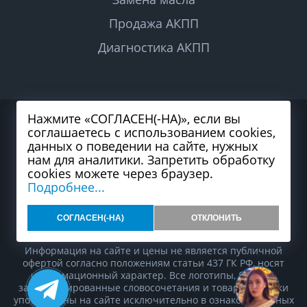
Продажа АКПП
Диагностика АКПП
Нажмите «СОГЛАСЕН(-НА)», если вы
2026 © Все права защищены
соглашаетесь с использованием cookies,
Политика конфиденциальности
Согласие на обработку персональных данных
данных о поведении на сайте, нужных
Карта сайта
нам для аналитики. Запретить обработку
cookies можете через браузер.
Подробнее...
СОГЛАСЕН(-НА)
ОТКЛОНИТЬ
Разработка и продвижение сайта студия
99web
Информация на сайте и цены не является публичной
офертой согласно положениям статьи 437 ГК РФ, носят
информационный характер. Все логотипы, бренды,
зарегистрированные словосочетания и товарные знаки
употреблены на сайте исключительно в ознакомительных