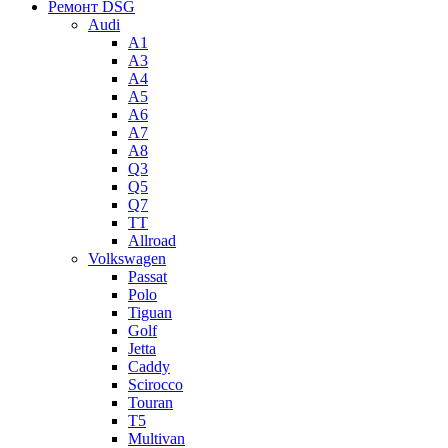
Ремонт DSG
Audi
A1
A3
A4
A5
А6
A7
A8
Q3
Q5
Q7
TT
Allroad
Volkswagen
Passat
Polo
Tiguan
Golf
Jetta
Caddy
Scirocco
Touran
T5
Multivan