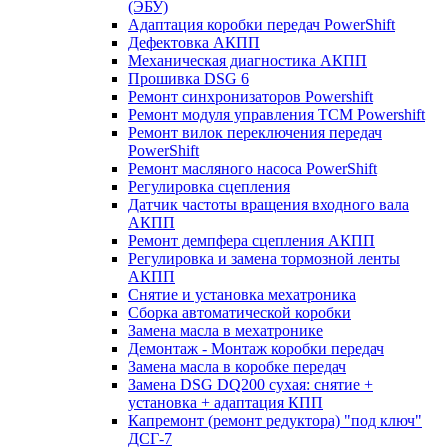
(ЭБУ)
Адаптация коробки передач PowerShift
Дефектовка АКПП
Механическая диагностика АКПП
Прошивка DSG 6
Ремонт синхронизаторов Powershift
Ремонт модуля управления TCM Powershift
Ремонт вилок переключения передач
PowerShift
Ремонт масляного насоса PowerShift
Регулировка сцепления
Датчик частоты вращения входного вала
АКПП
Ремонт демпфера сцепления АКПП
Регулировка и замена тормозной ленты
АКПП
Снятие и установка мехатроника
Сборка автоматической коробки
Замена масла в мехатронике
Демонтаж - Монтаж коробки передач
Замена масла в коробке передач
Замена DSG DQ200 сухая: снятие +
установка + адаптация КПП
Капремонт (ремонт редуктора) "под ключ"
ДСГ-7