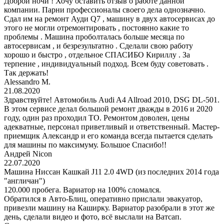
Доброй ночи ! Хочу оставить отзыв о работе данной
компании. Парни профессионалы своего дела однозначно.
Сдал им на ремонт Ауди Q7 , машину в двух автосервисах до
этого не могли отремонтировать , постоянно какие то
проблемы . Машина проболталась больше месяца по
автосервисам , и безрезультатно . Сделали свою работу
хорошо и быстро , отдельное СПАСИБО Кириллу . За
терпение , индивидуальный подход. Всем буду советовать .
Так держать!
Alessandro M.
21.08.2020
Здравствуйте! Автомобиль Audi A4 Allroad 2010, DSG DL-501.
В этом сервисе делал большой ремонт дважды в 2016 и 2020
году, один раз проходил ТО. Ремонтом доволен, цены
адекватные, персонал приветливый и ответственный. Мастер-
приемщик Александр и его команда всегда пытается сделать
для машины по максимуму. Большое Спасибо!!
Андрей Nicon
22.07.2020
Машина Ниссан Кашкай J11 2.0 4WD (из последних 2014 года
"англичан")
120.000 пробега. Вариатор на 100% сломался.
Обратился в Авто-Блиц, оперативно прислали эвакуатор,
привезли машину на Каширку. Вариатор разобрали в этот же
день, сделали видео и фото, всё выслали на Ватсап.