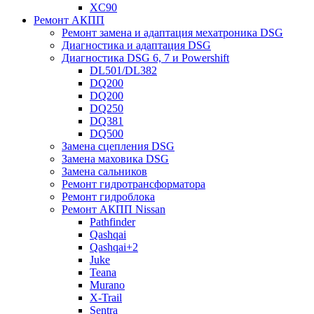
XC90
Ремонт АКПП
Ремонт замена и адаптация мехатроника DSG
Диагностика и адаптация DSG
Диагностика DSG 6, 7 и Powershift
DL501/DL382
DQ200
DQ200
DQ250
DQ381
DQ500
Замена сцепления DSG
Замена маховика DSG
Замена сальников
Ремонт гидротрансформатора
Ремонт гидроблока
Ремонт АКПП Nissan
Pathfinder
Qashqai
Qashqai+2
Juke
Teana
Murano
X-Trail
Sentra