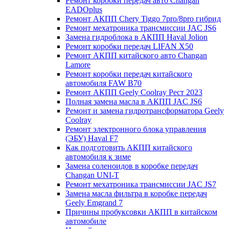
Ремонт коробки передач авто Changan
EADOplus
Ремонт АКПП Chery Tiggo 7pro/8pro гибрид
Ремонт мехатроника трансмиссии JAC JS6
Замена гидроблока в АКПП Haval Jolion
Ремонт коробки передач LIFAN X50
Ремонт АКПП китайского авто Changan
Lamore
Ремонт коробки передач китайского
автомобиля FAW B70
Ремонт АКПП Geely Coolray Pест 2023
Полная замена масла в АКПП JAC JS6
Ремонт и замена гидротрансформатора Geely
Coolray
Ремонт электронного блока управления
(ЭБУ) Haval F7
Как подготовить АКПП китайского
автомобиля к зиме
Замена соленоидов в коробке передач
Changan UNI-T
Ремонт мехатроника трансмиссии JAC JS7
Замена масла фильтра в коробке передач
Geely Emgrand 7
Причины пробуксовки АКПП в китайском
автомобиле