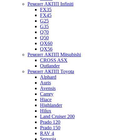
Ремонт АКПП Infiniti
FX35
FX45
G25
G35
Q70
Q50
QX60
QX56
Ремонт АКПП Mitsubishi
CROSS ASX
Outlander
Ремонт АКПП Toyota
Alphard
Auris
Avensis
Camry
Hiace
Highlander
Hilux
Land Cruiser 200
Prado 120
Prado 150
RAV 4
Sequoia