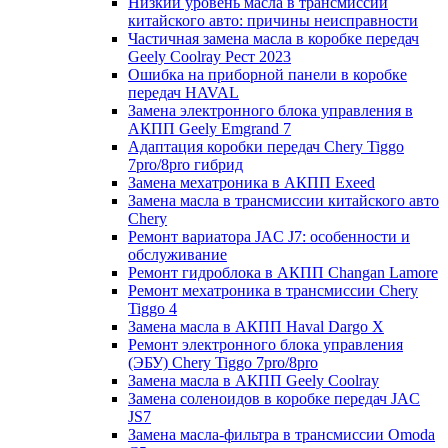
Низкий уровень масла в трансмиссии
китайского авто: причины неисправности
Частичная замена масла в коробке передач
Geely Coolray Pест 2023
Ошибка на приборной панели в коробке
передач HAVAL
Замена электронного блока управления в
АКПП Geely Emgrand 7
Адаптация коробки передач Chery Tiggo
7pro/8pro гибрид
Замена мехатроника в АКПП Exeed
Замена масла в трансмиссии китайского авто
Chery
Ремонт вариатора JAC J7: особенности и
обслуживание
Ремонт гидроблока в АКПП Changan Lamore
Ремонт мехатроника в трансмиссии Chery
Tiggo 4
Замена масла в АКПП Haval Dargo X
Ремонт электронного блока управления
(ЭБУ) Chery Tiggo 7pro/8pro
Замена масла в АКПП Geely Coolray
Замена соленоидов в коробке передач JAC
JS7
Замена масла-фильтра в трансмиссии Omoda