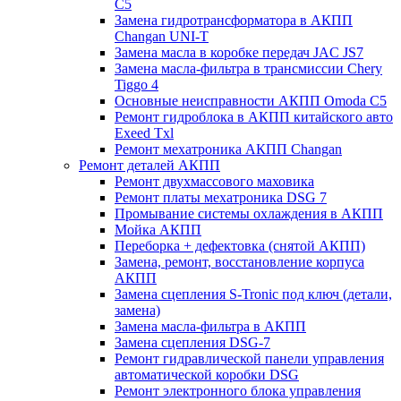
C5
Замена гидротрансформатора в АКПП
Changan UNI-T
Замена масла в коробке передач JAC JS7
Замена масла-фильтра в трансмиссии Chery
Tiggo 4
Основные неисправности АКПП Omoda C5
Ремонт гидроблока в АКПП китайского авто
Exeed Txl
Ремонт мехатроника АКПП Changan
Ремонт деталей АКПП
Ремонт двухмассового маховика
Ремонт платы мехатроника DSG 7
Промывание системы охлаждения в АКПП
Мойка АКПП
Переборка + дефектовка (снятой АКПП)
Замена, ремонт, восстановление корпуса
АКПП
Замена сцепления S-Tronic под ключ (детали,
замена)
Замена масла-фильтра в АКПП
Замена сцепления DSG-7
Ремонт гидравлической панели управления
автоматической коробки DSG
Ремонт электронного блока управления