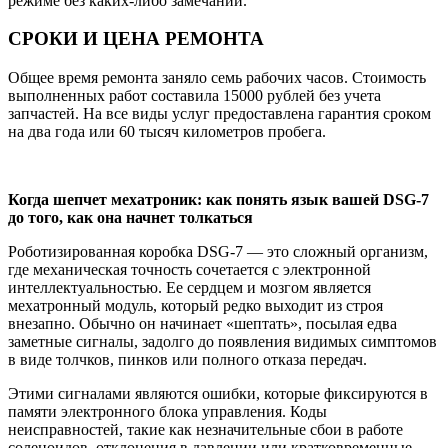
режиме без каких-либо замечаний.
СРОКИ И ЦЕНА РЕМОНТА
Общее время ремонта заняло семь рабочих часов. Стоимость
выполненных работ составила 15000 рублей без учета
запчастей. На все виды услуг предоставлена гарантия сроком
на два года или 60 тысяч километров пробега.
Когда шепчет мехатроник: как понять язык вашей DSG-7
до того, как она начнет толкаться
Роботизированная коробка DSG-7 — это сложный организм,
где механическая точность сочетается с электронной
интеллектуальностью. Ее сердцем и мозгом является
мехатронный модуль, который редко выходит из строя
внезапно. Обычно он начинает «шептать», посылая едва
заметные сигналы, задолго до появления видимых симптомов
в виде толчков, пинков или полного отказа передач.
Этими сигналами являются ошибки, которые фиксируются в
памяти электронного блока управления. Коды
неисправностей, такие как незначительные сбои в работе
соленоидов, отклонения в давлении или кратковременные