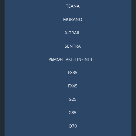
TEANA
MURANO
X-TRAIL
SENTRA
РЕМОНТ АКПП INFINITI
FX35
FX45
G25
G35
Q70