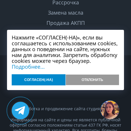
Рассрочка
Замена масла
Продажа АКПП
Диагностика АКПП
Нажмите «СОГЛАСЕН(-НА)», если вы
соглашаетесь с использованием cookies,
данных о поведении на сайте, нужных
нам для аналитики. Запретить обработку
cookies можете через браузер.
2026 © Все права защищены
Подробнее...
Политика конфиденциальности
Согласие на обработку персональных данных
Карта сайта
СОГЛАСЕН(-НА)
ОТКЛОНИТЬ
Разработка и продвижение сайта студия
99web
Информация на сайте и цены не является публичной
офертой согласно положениям статьи 437 ГК РФ, носят
информационный характер. Все логотипы, бренды,