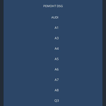
РЕМОНТ DSG
AUDI
A1
A3
A4
A5
А6
A7
A8
Q3