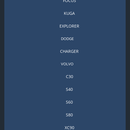
FOCUS
KUGA
EXPLORER
DODGE
CHARGER
VOLVO
С30
S40
S60
S80
XC90