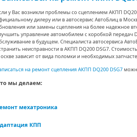
сли у Вас возникли проблемы со сцеплением АКПП DQ200
фициальному дилеру или в автосервис АвтоБлиц в Моск
бновления или замены сцепления на более надежное вт
лучшить управление автомобилем с коробкой передач D
бслуживание в будущем. Специалиста автосервиса Авто
странить неисправности в АКПП DQ200 DSG7. Стоимость
оскве зависит от вида поломки и необходимых запчаст
аписаться на ремонт сцепления АКПП DQ200 DSG7
можн
то мы делаем:
емонт мехатроника
даптация КПП