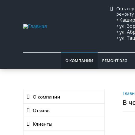
Сеть се
ремонту 
• Каширс
• ул. Зо
• ул. А
• ул. Т
О КОМПАНИИ
РЕМОНТ DSG
Главн
О компании
В ч
Отзывы
Клиенты