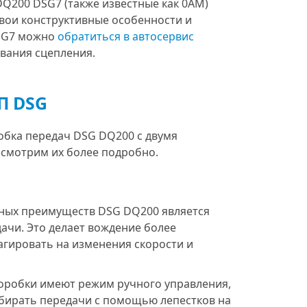
Q200 DSG7 (также известные как 0AM)
свои конструктивные особенности и
DSG7 можно
обратиться в автосервис
ивания сцепления.
П DSG
обка передач DSG DQ200 с двумя
ссмотрим их более подробно.
вных преимуществ DSG DQ200 является
ачи. Это делает вождение более
гировать на изменения скорости и
оробки имеют режим ручного управления,
бирать передачи с помощью лепестков на