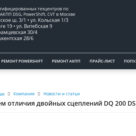
ртифицированных техцентров по
АКПП DSG, PowerShift, CVT в Москве
кое ш. 3/1 • ул. Кольская 1/3
рге 19 • ул. Витебская 9
брамцевская 30/4
ашкентская 28/6
РЕМОНТ POWERSHIFT
РЕМОНТ АКПП
ПРАЙС-ЛИСТ
ПОПУ
Компания
Новости и статьи
ая
ем отличия двойных сцеплений DQ 200 DSG