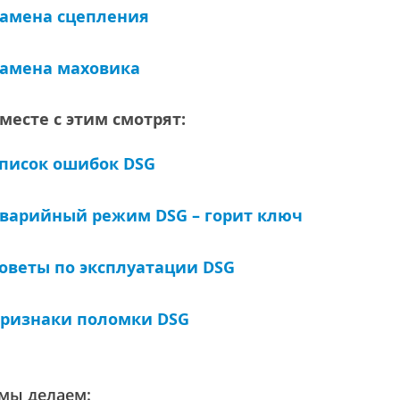
амена сцепления
амена маховика
месте с этим смотрят:
писок ошибок DSG
варийный режим DSG – горит ключ
оветы по эксплуатации DSG
ризнаки поломки DSG
мы делаем: