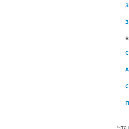
З
З
В
С
А
С
П
Что 