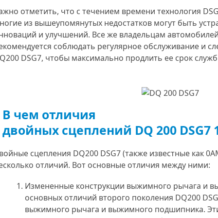
ажно отметить, что с течением времени технология DS
ногие из вышеупомянутых недостатков могут быть уст
нноваций и улучшений. Все же владельцам автомобилей
екомендуется соблюдать регулярное обслуживание и сл
Q200 DSG7, чтобы максимально продлить ее срок служб
В чем отличия
двойных сцеплений DQ 200 DSG7 1
войные сцепления DQ200 DSG7 (также известные как 0A
есколько отличий. Вот основные отличия между ними:
Измененные конструкции выжимного рычага и в
основных отличий второго поколения DQ200 DSG
выжимного рычага и выжимного подшипника. Эт