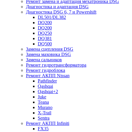
Ремонт замена и адаптация мехатроника DSG
Диагностика и адаптация DSG
Диагностика DSG 6, 7 и Powershift
DL501/DL382
DQ200
DQ200
DQ250
DQ381
DQ500
Замена сцепления DSG
Замена маховика DSG
Замена сальников
Ремонт гидротрансформатора
Ремонт гидроблока
Ремонт АКПП Nissan
Pathfinder
Qashqai
Qashqai+2
Juke
Teana
Murano
X-Trail
Sentra
Ремонт АКПП Infiniti
FX35