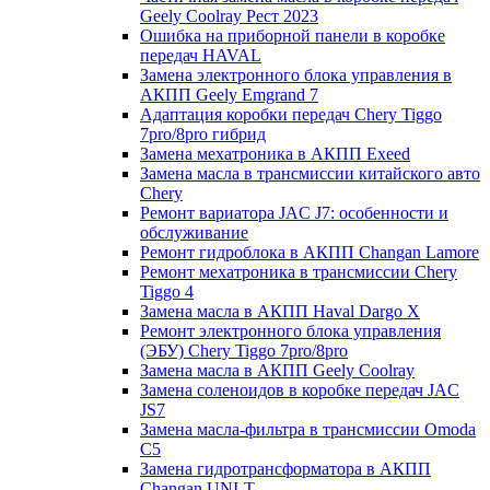
Geely Coolray Pест 2023
Ошибка на приборной панели в коробке
передач HAVAL
Замена электронного блока управления в
АКПП Geely Emgrand 7
Адаптация коробки передач Chery Tiggo
7pro/8pro гибрид
Замена мехатроника в АКПП Exeed
Замена масла в трансмиссии китайского авто
Chery
Ремонт вариатора JAC J7: особенности и
обслуживание
Ремонт гидроблока в АКПП Changan Lamore
Ремонт мехатроника в трансмиссии Chery
Tiggo 4
Замена масла в АКПП Haval Dargo X
Ремонт электронного блока управления
(ЭБУ) Chery Tiggo 7pro/8pro
Замена масла в АКПП Geely Coolray
Замена соленоидов в коробке передач JAC
JS7
Замена масла-фильтра в трансмиссии Omoda
C5
Замена гидротрансформатора в АКПП
Changan UNI-T