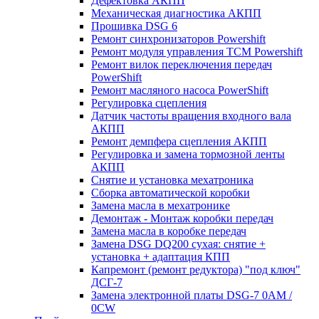
Дефектовка АКПП
Механическая диагностика АКПП
Прошивка DSG 6
Ремонт синхронизаторов Powershift
Ремонт модуля управления TCM Powershift
Ремонт вилок переключения передач
PowerShift
Ремонт масляного насоса PowerShift
Регулировка сцепления
Датчик частоты вращения входного вала
АКПП
Ремонт демпфера сцепления АКПП
Регулировка и замена тормозной ленты
АКПП
Снятие и установка мехатроника
Сборка автоматической коробки
Замена масла в мехатронике
Демонтаж - Монтаж коробки передач
Замена масла в коробке передач
Замена DSG DQ200 сухая: снятие +
установка + адаптация КПП
Капремонт (ремонт редуктора) "под ключ"
ДСГ-7
Замена электронной платы DSG-7 0AM /
0CW