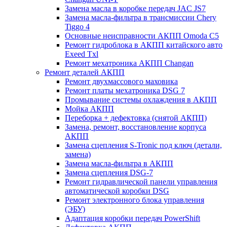
Замена масла в коробке передач JAC JS7
Замена масла-фильтра в трансмиссии Chery
Tiggo 4
Основные неисправности АКПП Omoda C5
Ремонт гидроблока в АКПП китайского авто
Exeed Txl
Ремонт мехатроника АКПП Changan
Ремонт деталей АКПП
Ремонт двухмассового маховика
Ремонт платы мехатроника DSG 7
Промывание системы охлаждения в АКПП
Мойка АКПП
Переборка + дефектовка (снятой АКПП)
Замена, ремонт, восстановление корпуса
АКПП
Замена сцепления S-Tronic под ключ (детали,
замена)
Замена масла-фильтра в АКПП
Замена сцепления DSG-7
Ремонт гидравлической панели управления
автоматической коробки DSG
Ремонт электронного блока управления
(ЭБУ)
Адаптация коробки передач PowerShift