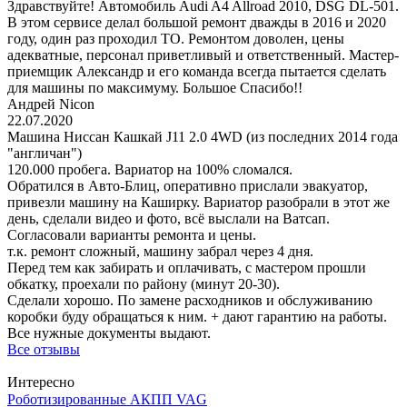
Здравствуйте! Автомобиль Audi A4 Allroad 2010, DSG DL-501.
В этом сервисе делал большой ремонт дважды в 2016 и 2020
году, один раз проходил ТО. Ремонтом доволен, цены
адекватные, персонал приветливый и ответственный. Мастер-
приемщик Александр и его команда всегда пытается сделать
для машины по максимуму. Большое Спасибо!!
Андрей Nicon
22.07.2020
Машина Ниссан Кашкай J11 2.0 4WD (из последних 2014 года
"англичан")
120.000 пробега. Вариатор на 100% сломался.
Обратился в Авто-Блиц, оперативно прислали эвакуатор,
привезли машину на Каширку. Вариатор разобрали в этот же
день, сделали видео и фото, всё выслали на Ватсап.
Согласовали варианты ремонта и цены.
т.к. ремонт сложный, машину забрал через 4 дня.
Перед тем как забирать и оплачивать, с мастером прошли
обкатку, проехали по району (минут 20-30).
Сделали хорошо. По замене расходников и обслуживанию
коробки буду обращаться к ним. + дают гарантию на работы.
Все нужные документы выдают.
Все отзывы
Интересно
Роботизированные АКПП VAG