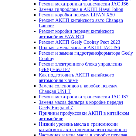
Ремонт мехатроника трансмиссии JAC JS6
Замена гидроблока в АКПП Haval Jolion
Ремонт коробки передач LIFAN X50
Ремонт АКПП китайского авто Changan
Lamore
Ремонт коробки передач китайского
автомобиля FAW B70
Ремонт АКПП Geely Coolray Pест 2023
Полная замена масла в АКПП JAC JS6
Ремонт и замена гидротрансформатора Geely
Coolray
Ремонт электронного блока управления
(ЭБУ) Haval F7
Как подготовить АКПП китайского
автомобиля к зиме
Замена соленоидов в коробке передач
Changan UNI-T
Ремонт мехатроника трансмиссии JAC JS7
Замена масла фильтра в коробке передач
Geely Emgrand 7
Причины пробуксовки АКПП в китайском
автомобиле
Низкий уровень масла в трансмиссии
китайского авто: причины неисправности
Частичная замена масла в коробке передач