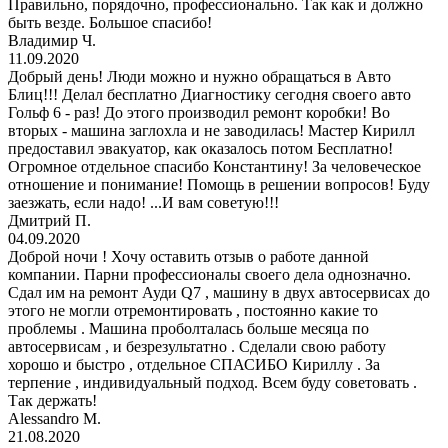
Правильно, порядочно, профессионально. Так как и должно
быть везде. Большое спасибо!
Владимир Ч.
11.09.2020
Добрый день! Люди можно и нужно обращаться в Авто
Блиц!!! Делал бесплатно Диагностику сегодня своего авто
Гольф 6 - раз! До этого производил ремонт коробки! Во
вторых - машина заглохла и не заводилась! Мастер Кирилл
предоставил эвакуатор, как оказалось потом Бесплатно!
Огромное отдельное спасибо Константину! За человеческое
отношение и понимание! Помощь в решении вопросов! Буду
заезжать, если надо! ...И вам советую!!!
Дмитрий П.
04.09.2020
Доброй ночи ! Хочу оставить отзыв о работе данной
компании. Парни профессионалы своего дела однозначно.
Сдал им на ремонт Ауди Q7 , машину в двух автосервисах до
этого не могли отремонтировать , постоянно какие то
проблемы . Машина проболталась больше месяца по
автосервисам , и безрезультатно . Сделали свою работу
хорошо и быстро , отдельное СПАСИБО Кириллу . За
терпение , индивидуальный подход. Всем буду советовать .
Так держать!
Alessandro M.
21.08.2020