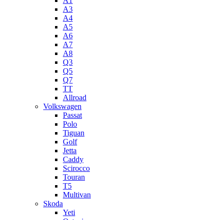
A1
A3
A4
A5
А6
A7
A8
Q3
Q5
Q7
TT
Allroad
Volkswagen
Passat
Polo
Tiguan
Golf
Jetta
Caddy
Scirocco
Touran
T5
Multivan
Skoda
Yeti