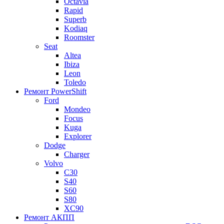
Octavia
Rapid
Superb
Kodiaq
Roomster
Seat
Altea
Ibiza
Leon
Toledo
Ремонт PowerShift
Ford
Mondeo
Focus
Kuga
Explorer
Dodge
Charger
Volvo
С30
S40
S60
S80
XC90
Ремонт АКПП