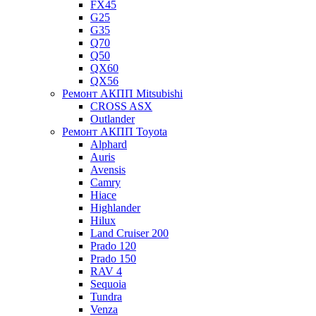
FX45
G25
G35
Q70
Q50
QX60
QX56
Ремонт АКПП Mitsubishi
CROSS ASX
Outlander
Ремонт АКПП Toyota
Alphard
Auris
Avensis
Camry
Hiace
Highlander
Hilux
Land Cruiser 200
Prado 120
Prado 150
RAV 4
Sequoia
Tundra
Venza