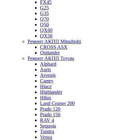
FX45
G25
G35
Q70
Q50
QX60
QX56
Ремонт АКПП Mitsubishi
CROSS ASX
Outlander
Ремонт АКПП Toyota
Alphard
Auris
Avensis
Camry
Hiace
Highlander
Hilux
Land Cruiser 200
Prado 120
Prado 150
RAV 4
Sequoia
Tundra
Venza