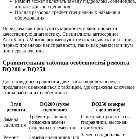
Ремонт может включать замену гидроблока, соленоидов,
а также дисков сцепления.
Полная разборка требует специальных навыков и
оборудования.
Перед тем как приступить к ремонту, важно провести
качественную диагностику. Специалисты автосервиса
АвтоБлиц в Москве рекомендуют не откладывать визит при
первых признаках неисправности, таких как рывки или шум
при переключении.
Сравнительная таблица особенностей ремонта
DQ200 и DQ250
Для наглядного сравнения двух типов коробок передач
предлагаем ознакомиться с таблицей, где отражены ключевые
этапы работ и их особенности.
Этап
DQ200 (сухое
DQ250 (мокрое
ремонта
сцепление)
сцепление)
Требует разборки,
Сложный процесс из-за
Замена
возможна замена
гидравлики, высокая
сцепления
отдельных элементов
стоимость
Замена гидроблока и
Ремонт
Замена соленоидов или