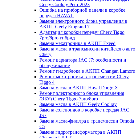
Geely Coolray Pест 2023
Ошибка на приборной панели в коробке
передач HAVAL
Замена электронного блока управления в
АКПП Geely Emgrand 7
Адаптация коробки передач Chery Tiggo
7pro/8pro гибрид
Замена мехатроника в АКПП Exeed
Замена масла в трансмиссии китайского авто
Chery
Ремонт вариатора JAC J7: особенности и
обслуживание
Ремонт гидроблока в АКПП Changan Lamore
Ремонт мехатроника в трансмиссии Chery
Tiggo 4
Замена масла в АКПП Haval Dargo X
Ремонт электронного блока управления
(ЭБУ) Chery Tiggo 7pro/8pro
Замена масла в АКПП Geely Coolray
Замена соленоидов в коробке передач JAC
JS7
Замена масла-фильтра в трансмиссии Omoda
C5
Замена гидротрансформатора в АКПП
Changan UNI-T