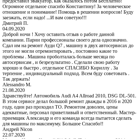
предоставил эвакуатор, как оказалось потом Бесплатно!
Огромное отдельное спасибо Константину! За человеческое
отношение и понимание! Помощь в решении вопросов! Буду
заезжать, если надо! ...И вам советую!!!
Дмитрий П.
04.09.2020
Доброй ночи ! Хочу оставить отзыв о работе данной
компании. Парни профессионалы своего дела однозначно.
Сдал им на ремонт Ауди Q7 , машину в двух автосервисах до
этого не могли отремонтировать , постоянно какие то
проблемы . Машина проболталась больше месяца по
автосервисам , и безрезультатно . Сделали свою работу
хорошо и быстро , отдельное СПАСИБО Кириллу . За
терпение , индивидуальный подход. Всем буду советовать .
Так держать!
Alessandro M.
21.08.2020
Здравствуйте! Автомобиль Audi A4 Allroad 2010, DSG DL-501.
В этом сервисе делал большой ремонт дважды в 2016 и 2020
году, один раз проходил ТО. Ремонтом доволен, цены
адекватные, персонал приветливый и ответственный. Мастер-
приемщик Александр и его команда всегда пытается сделать
для машины по максимуму. Большое Спасибо!!
Андрей Nicon
22.07.2020