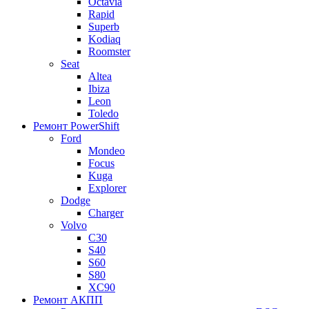
Octavia
Rapid
Superb
Kodiaq
Roomster
Seat
Altea
Ibiza
Leon
Toledo
Ремонт PowerShift
Ford
Mondeo
Focus
Kuga
Explorer
Dodge
Charger
Volvo
С30
S40
S60
S80
XC90
Ремонт АКПП