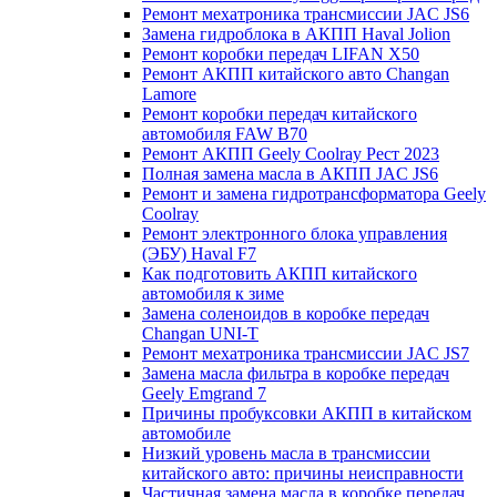
Ремонт мехатроника трансмиссии JAC JS6
Замена гидроблока в АКПП Haval Jolion
Ремонт коробки передач LIFAN X50
Ремонт АКПП китайского авто Changan
Lamore
Ремонт коробки передач китайского
автомобиля FAW B70
Ремонт АКПП Geely Coolray Pест 2023
Полная замена масла в АКПП JAC JS6
Ремонт и замена гидротрансформатора Geely
Coolray
Ремонт электронного блока управления
(ЭБУ) Haval F7
Как подготовить АКПП китайского
автомобиля к зиме
Замена соленоидов в коробке передач
Changan UNI-T
Ремонт мехатроника трансмиссии JAC JS7
Замена масла фильтра в коробке передач
Geely Emgrand 7
Причины пробуксовки АКПП в китайском
автомобиле
Низкий уровень масла в трансмиссии
китайского авто: причины неисправности
Частичная замена масла в коробке передач