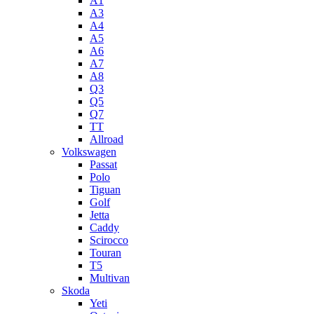
A1
A3
A4
A5
А6
A7
A8
Q3
Q5
Q7
TT
Allroad
Volkswagen
Passat
Polo
Tiguan
Golf
Jetta
Caddy
Scirocco
Touran
T5
Multivan
Skoda
Yeti