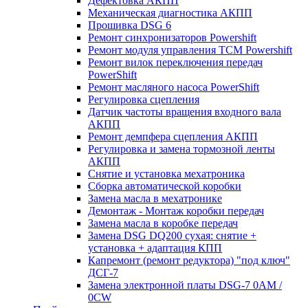
Дефектовка АКПП
Механическая диагностика АКПП
Прошивка DSG 6
Ремонт синхронизаторов Powershift
Ремонт модуля управления TCM Powershift
Ремонт вилок переключения передач
PowerShift
Ремонт масляного насоса PowerShift
Регулировка сцепления
Датчик частоты вращения входного вала
АКПП
Ремонт демпфера сцепления АКПП
Регулировка и замена тормозной ленты
АКПП
Снятие и установка мехатроника
Сборка автоматической коробки
Замена масла в мехатронике
Демонтаж - Монтаж коробки передач
Замена масла в коробке передач
Замена DSG DQ200 сухая: снятие +
установка + адаптация КПП
Капремонт (ремонт редуктора) "под ключ"
ДСГ-7
Замена электронной платы DSG-7 0AM /
0CW