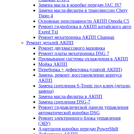
Замена масла в коробке передач JAC JS7
Замена масла-фильтра в трансмиссии Chery
Tiggo 4
Основные неисправности АКПП Omoda C5
Ремонт гидроблока в АКПП китайского авто
Exeed Txl
Ремонт мехатроника АКПП Changan
Ремонт деталей АКПП
Ремонт двухмассового маховика
Ремонт платы мехатроника DSG 7
Промывание системы охлаждения в АКПП
Мойка АКПП
Переборка + дефектовка (снятой АКПП)
Замена, ремонт, восстановление корпуса
АКПП
Замена сцепления S-Tronic под ключ (детали,
замена)
Замена масла-фильтра в АКПП
Замена сцепления DSG-7
Ремонт гидравлической панели управления
автоматической коробки DSG
Ремонт электронного блока управления
(ЭБУ)
Адаптация коробки передач PowerShift