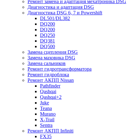
Ремонт замена и адаптация мехатроника DSG
Диагностика и адаптация DSG
Диагностика DSG 6, 7 и Powershift
DL501/DL382
DQ200
DQ200
DQ250
DQ381
DQ500
Замена сцепления DSG
Замена маховика DSG
Замена сальников
Ремонт гидротрансформатора
Ремонт гидроблока
Ремонт АКПП Nissan
Pathfinder
Qashqai
Qashqai+2
Juke
Teana
Murano
X-Trail
Sentra
Ремонт АКПП Infiniti
FX35