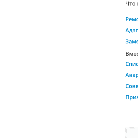
Что 
Рем
Ада
Зам
Вмес
Спи
Ава
Сове
При