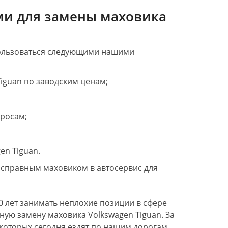
ми для замены маховика
пользоваться следующими нашими
iguan по заводским ценам;
просам;
en Tiguan.
исправным маховиком в автосервис для
0 лет занимать неплохие позиции в сфере
ую замену маховика Volkswagen Tiguan. За
которых сегодня ездят по нашим дорогам.