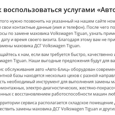
к воспользоваться услугами «Авт
этого нужно позвонить на указанный на нашем сайте но
и свои контактные данные (имя и телефон). После чего п
осы по замене маховика Volkswagen Tiguan, узнать прим
 дату и время своего визита. Благодаря этому вам не пр
замены маховика ДСГ Volkswagen Tiguan.
щайтесь к нам, если вам требуется быстро, качественно
swagen Tiguan. Наши выгодные предложения будут для в
ис обслуживания авто «Авто-Блиц» оборудован соврем
нтной базы находятся несколько цехов с разной направл
есть необходимый инструмент для выполнения замены ма
монтажных, электро-диагностических, жестяно-покрасочн
анных с восстановлением работоспособности машин лю
ерритории сервиса располагается складское помещение 
ествить замены маховика ДСГ Volkswagen Tiguan и други