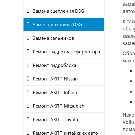
заме
Замена сцепления DSG
авто
К та
Замена маховика DSG
обсл
квал
Замена сальников
заме
Ремонт гидротрансформатора
Обра
махо
Ремонт гидроблока
Ремонт АКПП Nissan
Ремонт АКПП Infiniti
Ремонт АКПП Mitsubishi
Неко
Ремонт АКПП Toyota
Volk
помо
Ремонт АКПП китайских авто