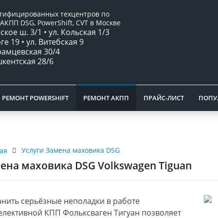
ртифицированных техцентров по
АКПП DSG, PowerShift, CVT в Москве
кое ш. 3/1 • ул. Кольская 1/3
рге 19 • ул. Витебская 9
брамцевская 30/4
ашкентская 28/6
РЕМОНТ POWERSHIFT
РЕМОНТ АКПП
ПРАЙС-ЛИСТ
ПОПУ
Услуги Замена маховика DSG
ая
ена маховика DSG Volkswagen Tiguan
анить серьёзные неполадки в работе
елективной КПП Фольксваген Тигуан позволяет