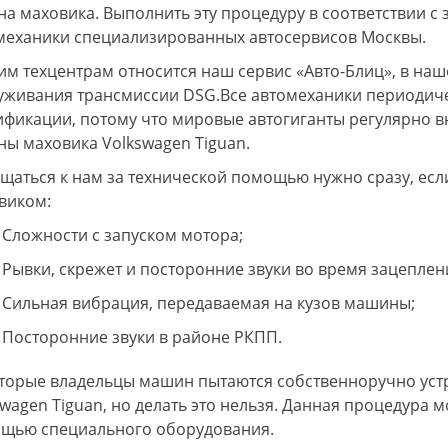
на маховика. Выполнить эту процедуру в соответствии с 
механики специализированных автосервисов Москвы.
ким техцентрам относится наш сервис «Авто-Блиц», в н
уживания трансмиссии DSG.Все автомеханики периодич
ификации, потому что мировые автогиганты регулярно в
ны маховика Volkswagen Tiguan.
щаться к нам за технической помощью нужно сразу, ес
виком:
Сложности с запуском мотора;
Рывки, скрежет и посторонние звуки во время зацеплен
Сильная вибрация, передаваемая на кузов машины;
Посторонние звуки в районе РКПП.
торые владельцы машин пытаются собственноручно устр
swagen Tiguan, но делать это нельзя. Данная процедура 
щью специального оборудования.