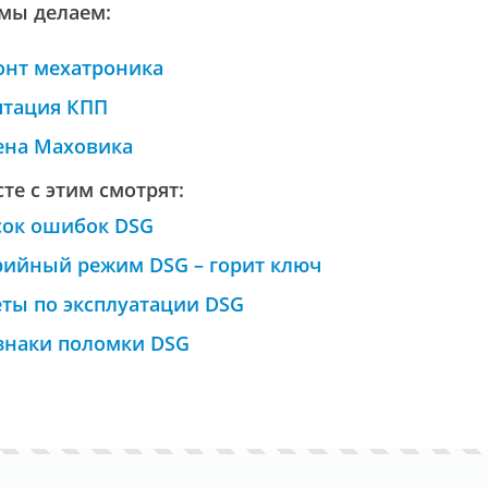
мы делаем:
онт мехатроника
птация КПП
ена Маховика
те с этим смотрят:
сок ошибок DSG
рийный режим DSG – горит ключ
ты по эксплуатации DSG
знаки поломки DSG