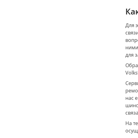
Ка
Для 
связ
вопр
ними
для 
Обра
Volk
Серв
ремо
нас 
шино
связ
На т
осущ