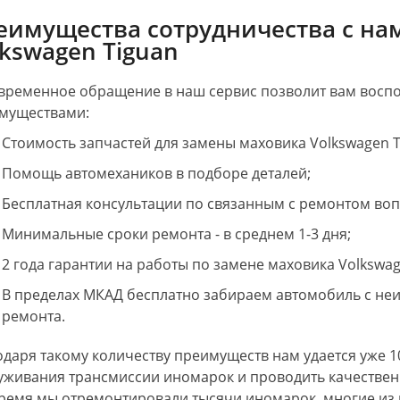
еимущества сотрудничества с на
lkswagen Tiguan
временное обращение в наш сервис позволит вам вос
муществами:
Стоимость запчастей для замены маховика Volkswagen T
Помощь автомехаников в подборе деталей;
Бесплатная консультации по связанным с ремонтом во
Минимальные сроки ремонта - в среднем 1-3 дня;
2 года гарантии на работы по замене маховика Volkswag
В пределах МКАД бесплатно забираем автомобиль с не
ремонта.
одаря такому количеству преимуществ нам удается уже 1
уживания трансмиссии иномарок и проводить качественн
время мы отремонтировали тысячи иномарок, многие из 