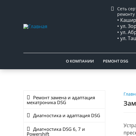
Сеть се
ремонту 
• Каширс
• ул. Зо
• ул. А
• ул. Т
О КОМПАНИИ
РЕМОНТ DSG
Главн
Ремонт замена и адаптация
Зам
мехатроника DSG
Диагностика и адаптация DSG
Устр
Диагностика DSG 6, 7 и
прес
Powershift