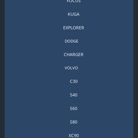
FOCUS
KUGA
EXPLORER
DODGE
CHARGER
VOLVO
С30
S40
S60
S80
XC90