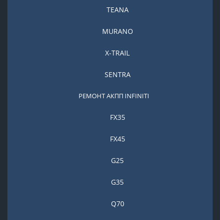
TEANA
MURANO
X-TRAIL
SENTRA
РЕМОНТ АКПП INFINITI
FX35
FX45
G25
G35
Q70