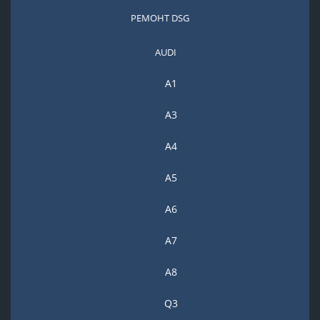
РЕМОНТ DSG
AUDI
A1
A3
A4
A5
А6
A7
A8
Q3