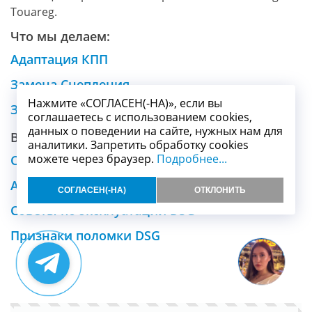
Touareg.
Что мы делаем:
Адаптация КПП
Замена Сцепления
Нажмите «СОГЛАСЕН(-НА)», если вы
Замена Маховика
соглашаетесь с использованием cookies,
данных о поведении на сайте, нужных нам для
Вместе с этим смотрят:
аналитики. Запретить обработку cookies
можете через браузер.
Подробнее...
Список ошибок DSG
Аварийный режим DSG – горит ключ
СОГЛАСЕН(-НА)
ОТКЛОНИТЬ
Советы по эксплуатации DSG
Признаки поломки DSG