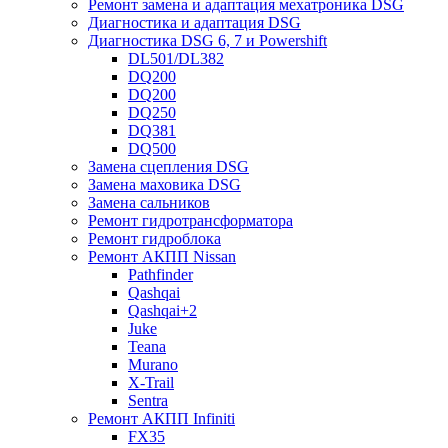
Ремонт замена и адаптация мехатроника DSG
Диагностика и адаптация DSG
Диагностика DSG 6, 7 и Powershift
DL501/DL382
DQ200
DQ200
DQ250
DQ381
DQ500
Замена сцепления DSG
Замена маховика DSG
Замена сальников
Ремонт гидротрансформатора
Ремонт гидроблока
Ремонт АКПП Nissan
Pathfinder
Qashqai
Qashqai+2
Juke
Teana
Murano
X-Trail
Sentra
Ремонт АКПП Infiniti
FX35