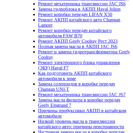
Ремонт мехатроника трансмиссии JAC JS6
Замена гидроблока в АКПП Haval Jolion
Ремонт коробки передач LIFAN X50
Ремонт АКПП китайского авто Changan
Lamore
Ремонт коробки передач китайского
автомобиля FAW B70
Ремонт АКПП Geely Coolray Pест 2023
Полная замена масла в АКПП JAC JS6
Ремонт и замена гидротрансформатора Geely
Coolray
Ремонт электронного блока управления
(ЭБУ) Haval F7
Как подготовить АКПП китайского
автомобиля к зиме
Замена соленоидов в коробке передач
Changan UNI-T
Ремонт мехатроника трансмиссии JAC JS7
Замена масла фильтра в коробке передач
Geely Emgrand 7
Причины пробуксовки АКПП в китайском
автомобиле
Низкий уровень масла в трансмиссии
китайского авто: причины неисправности
Частичная замена масла в коробке передач