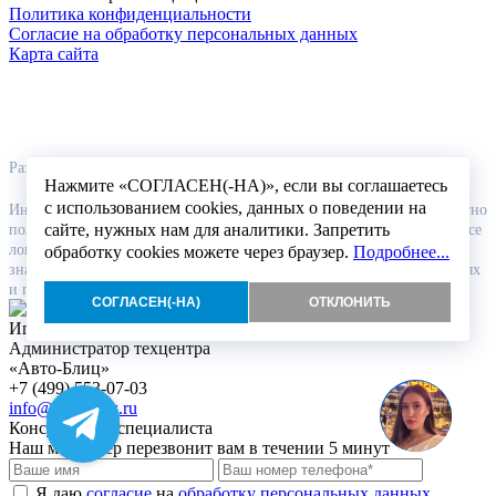
Политика конфиденциальности
Согласие на обработку персональных данных
Карта сайта
Разработка и продвижение сайта студия
99web
Нажмите «СОГЛАСЕН(-НА)», если вы соглашаетесь
с использованием cookies, данных о поведении на
Информация на сайте и цены не является публичной офертой согласно
сайте, нужных нам для аналитики. Запретить
положениям статьи 437 ГК РФ, носят информационный характер. Все
логотипы, бренды, зарегистрированные словосочетания и товарные
обработку cookies можете через браузер.
Подробнее...
знаки употреблены на сайте исключительно в ознакомительных целях
и принадлежат их законным правообладателям.
СОГЛАСЕН(-НА)
ОТКЛОНИТЬ
Игорь
Администратор техцентра
«Авто-Блиц»
+7 (499) 553-07-03
info@auto-blitz.ru
Консультация специалиста
Наш менеджер перезвонит вам в течении 5 минут
Я даю
согласие
на
обработку персональных данных