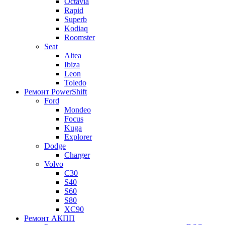
Octavia
Rapid
Superb
Kodiaq
Roomster
Seat
Altea
Ibiza
Leon
Toledo
Ремонт PowerShift
Ford
Mondeo
Focus
Kuga
Explorer
Dodge
Charger
Volvo
С30
S40
S60
S80
XC90
Ремонт АКПП