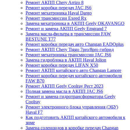
Ремонт АКПП Chery Arrizo 8
Ремонт коробки передач JAC JS6
Ремонт мехатроника Haval Dargo
Ремонт трансмиссии Exeed Rx
Замена мехатроника в АКПП Geely OKAVANGO
Ремонт и замена АКПП Geely Emgrand 7
Замена масла-фильтра в трансмиссии FAW
BESTUNE T77
Ремонт коробки передач авто Changan EADOplus
Ремонт АКПП Chery Tiggo 7pro/8pro гибрид
Ремонт мехатроника трансмиссии JAC JS6
Замена гидроблока в АКПП Haval Jolion
Ремонт коробки передач LIFAN X50
Ремонт АКПП китайского авто Changan Lamore
Ремонт коробки передач китайского автомобиля
FAW B70
Ремонт АКПП Geely Coolray Pест 2023
Полная замена масла в АКПП JAC JS6
Ремонт и замена гидротрансформатора Geely
Coolray
Ремонт электронного блока управления (ЭБУ)
Haval F7
Как подготовить АКПП китайского автомобиля к
зиме
Замена соленоидов в коробке передач Changan