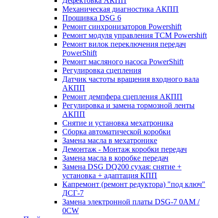
Дефектовка АКПП
Механическая диагностика АКПП
Прошивка DSG 6
Ремонт синхронизаторов Powershift
Ремонт модуля управления TCM Powershift
Ремонт вилок переключения передач
PowerShift
Ремонт масляного насоса PowerShift
Регулировка сцепления
Датчик частоты вращения входного вала
АКПП
Ремонт демпфера сцепления АКПП
Регулировка и замена тормозной ленты
АКПП
Снятие и установка мехатроника
Сборка автоматической коробки
Замена масла в мехатронике
Демонтаж - Монтаж коробки передач
Замена масла в коробке передач
Замена DSG DQ200 сухая: снятие +
установка + адаптация КПП
Капремонт (ремонт редуктора) "под ключ"
ДСГ-7
Замена электронной платы DSG-7 0AM /
0CW