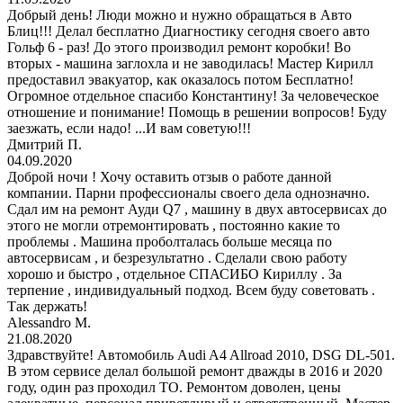
Добрый день! Люди можно и нужно обращаться в Авто
Блиц!!! Делал бесплатно Диагностику сегодня своего авто
Гольф 6 - раз! До этого производил ремонт коробки! Во
вторых - машина заглохла и не заводилась! Мастер Кирилл
предоставил эвакуатор, как оказалось потом Бесплатно!
Огромное отдельное спасибо Константину! За человеческое
отношение и понимание! Помощь в решении вопросов! Буду
заезжать, если надо! ...И вам советую!!!
Дмитрий П.
04.09.2020
Доброй ночи ! Хочу оставить отзыв о работе данной
компании. Парни профессионалы своего дела однозначно.
Сдал им на ремонт Ауди Q7 , машину в двух автосервисах до
этого не могли отремонтировать , постоянно какие то
проблемы . Машина проболталась больше месяца по
автосервисам , и безрезультатно . Сделали свою работу
хорошо и быстро , отдельное СПАСИБО Кириллу . За
терпение , индивидуальный подход. Всем буду советовать .
Так держать!
Alessandro M.
21.08.2020
Здравствуйте! Автомобиль Audi A4 Allroad 2010, DSG DL-501.
В этом сервисе делал большой ремонт дважды в 2016 и 2020
году, один раз проходил ТО. Ремонтом доволен, цены