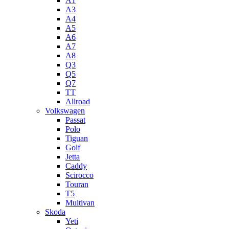
A1
A3
A4
A5
А6
A7
A8
Q3
Q5
Q7
TT
Allroad
Volkswagen
Passat
Polo
Tiguan
Golf
Jetta
Caddy
Scirocco
Touran
T5
Multivan
Skoda
Yeti