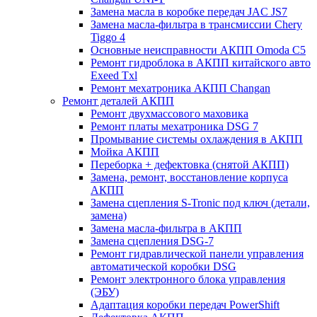
Замена масла в коробке передач JAC JS7
Замена масла-фильтра в трансмиссии Chery
Tiggo 4
Основные неисправности АКПП Omoda C5
Ремонт гидроблока в АКПП китайского авто
Exeed Txl
Ремонт мехатроника АКПП Changan
Ремонт деталей АКПП
Ремонт двухмассового маховика
Ремонт платы мехатроника DSG 7
Промывание системы охлаждения в АКПП
Мойка АКПП
Переборка + дефектовка (снятой АКПП)
Замена, ремонт, восстановление корпуса
АКПП
Замена сцепления S-Tronic под ключ (детали,
замена)
Замена масла-фильтра в АКПП
Замена сцепления DSG-7
Ремонт гидравлической панели управления
автоматической коробки DSG
Ремонт электронного блока управления
(ЭБУ)
Адаптация коробки передач PowerShift