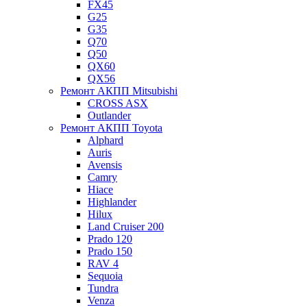
FX45
G25
G35
Q70
Q50
QX60
QX56
Ремонт АКПП Mitsubishi
CROSS ASX
Outlander
Ремонт АКПП Toyota
Alphard
Auris
Avensis
Camry
Hiace
Highlander
Hilux
Land Cruiser 200
Prado 120
Prado 150
RAV 4
Sequoia
Tundra
Venza