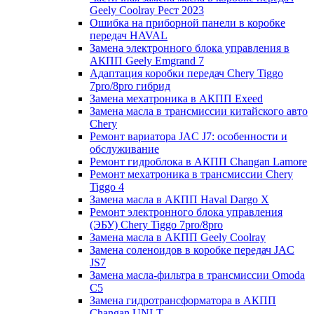
Geely Coolray Pест 2023
Ошибка на приборной панели в коробке
передач HAVAL
Замена электронного блока управления в
АКПП Geely Emgrand 7
Адаптация коробки передач Chery Tiggo
7pro/8pro гибрид
Замена мехатроника в АКПП Exeed
Замена масла в трансмиссии китайского авто
Chery
Ремонт вариатора JAC J7: особенности и
обслуживание
Ремонт гидроблока в АКПП Changan Lamore
Ремонт мехатроника в трансмиссии Chery
Tiggo 4
Замена масла в АКПП Haval Dargo X
Ремонт электронного блока управления
(ЭБУ) Chery Tiggo 7pro/8pro
Замена масла в АКПП Geely Coolray
Замена соленоидов в коробке передач JAC
JS7
Замена масла-фильтра в трансмиссии Omoda
C5
Замена гидротрансформатора в АКПП
Changan UNI-T