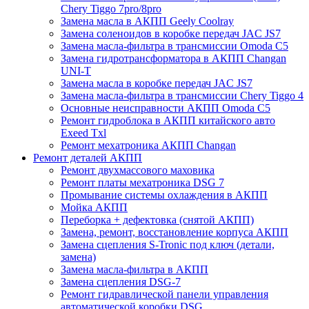
Chery Tiggo 7pro/8pro
Замена масла в АКПП Geely Coolray
Замена соленоидов в коробке передач JAC JS7
Замена масла-фильтра в трансмиссии Omoda C5
Замена гидротрансформатора в АКПП Changan
UNI-T
Замена масла в коробке передач JAC JS7
Замена масла-фильтра в трансмиссии Chery Tiggo 4
Основные неисправности АКПП Omoda C5
Ремонт гидроблока в АКПП китайского авто
Exeed Txl
Ремонт мехатроника АКПП Changan
Ремонт деталей АКПП
Ремонт двухмассового маховика
Ремонт платы мехатроника DSG 7
Промывание системы охлаждения в АКПП
Мойка АКПП
Переборка + дефектовка (снятой АКПП)
Замена, ремонт, восстановление корпуса АКПП
Замена сцепления S-Tronic под ключ (детали,
замена)
Замена масла-фильтра в АКПП
Замена сцепления DSG-7
Ремонт гидравлической панели управления
автоматической коробки DSG