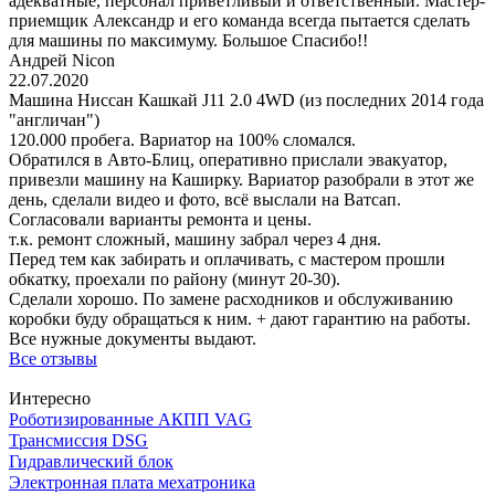
адекватные, персонал приветливый и ответственный. Мастер-
приемщик Александр и его команда всегда пытается сделать
для машины по максимуму. Большое Спасибо!!
Андрей Nicon
22.07.2020
Машина Ниссан Кашкай J11 2.0 4WD (из последних 2014 года
"англичан")
120.000 пробега. Вариатор на 100% сломался.
Обратился в Авто-Блиц, оперативно прислали эвакуатор,
привезли машину на Каширку. Вариатор разобрали в этот же
день, сделали видео и фото, всё выслали на Ватсап.
Согласовали варианты ремонта и цены.
т.к. ремонт сложный, машину забрал через 4 дня.
Перед тем как забирать и оплачивать, с мастером прошли
обкатку, проехали по району (минут 20-30).
Сделали хорошо. По замене расходников и обслуживанию
коробки буду обращаться к ним. + дают гарантию на работы.
Все нужные документы выдают.
Все отзывы
Интересно
Роботизированные АКПП VAG
Трансмиссия DSG
Гидравлический блок
Электронная плата мехатроника