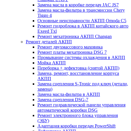
Замена масла в коробке передач JAC JS7
Замена масла-фильтра в трансмиссии Chery
Tiggo 4
Основные неисправности АКПП Omoda C5
Ремонт гидроблока в АКПП китайского авто
Exeed Txl
Ремонт мехатроника АКПП Changan
Ремонт деталей АКПП
Ремонт двухмассового маховика
Ремонт платы мехатроника DSG 7
Промывание системы охлаждения в АКПП
Мойка АКПП
Переборка + дефектовка (снятой АКПП)
Замена, ремонт, восстановление корпуса
АКПП
Замена сцепления S-Tronic под ключ (детали,
замена)
Замена масла-фильтра в АКПП
Замена сцепления DSG-7
Ремонт гидравлической панели управления
автоматической коробки DSG
Ремонт электронного блока управления
(ЭБУ)
Адаптация коробки передач PowerShift