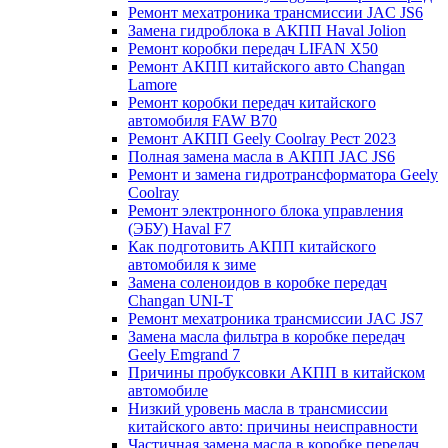
Ремонт мехатроника трансмиссии JAC JS6
Замена гидроблока в АКПП Haval Jolion
Ремонт коробки передач LIFAN X50
Ремонт АКПП китайского авто Changan
Lamore
Ремонт коробки передач китайского
автомобиля FAW B70
Ремонт АКПП Geely Coolray Pест 2023
Полная замена масла в АКПП JAC JS6
Ремонт и замена гидротрансформатора Geely
Coolray
Ремонт электронного блока управления
(ЭБУ) Haval F7
Как подготовить АКПП китайского
автомобиля к зиме
Замена соленоидов в коробке передач
Changan UNI-T
Ремонт мехатроника трансмиссии JAC JS7
Замена масла фильтра в коробке передач
Geely Emgrand 7
Причины пробуксовки АКПП в китайском
автомобиле
Низкий уровень масла в трансмиссии
китайского авто: причины неисправности
Частичная замена масла в коробке передач