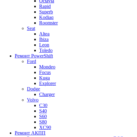
Octavia
Rapid
Superb
Kodiaq
Roomster
Seat
Altea
Ibiza
Leon
Toledo
Ремонт PowerShift
Ford
Mondeo
Focus
Kuga
Explorer
Dodge
Charger
Volvo
С30
S40
S60
S80
XC90
Ремонт АКПП