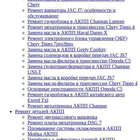
Chery
Ремонт вариатора JAC J7: особенности и
обслуживание
Ремонт гидроблока в АКПП Changan Lamore
Ремонт мехатроника в трансмиссии Chery Tiggo 4
Замена масла в АКПП Haval Dargo X
Ремонт электронного блока управления (ЭБУ)
Chery Tiggo 7pro/8pro
Замена масла в АКПП Geely Coolray
Замена соленоидов в коробке передач JAC JS7
Замена масла-фильтра в трансмиссии Omoda C5
Замена гидротрансформатора в АКПП Changan
UNI-T
Замена масла в коробке передач JAC JS7
Замена масла-фильтра в трансмиссии Chery Tiggo 4
Основные неисправности АКПП Omoda C5
Ремонт гидроблока в АКПП китайского авто
Exeed Txl
Ремонт мехатроника АКПП Changan
Ремонт деталей АКПП
Ремонт двухмассового маховика
Ремонт платы мехатроника DSG 7
Промывание системы охлаждения в АКПП
Мойка АКПП
Переборка + дефектовка (снятой АКПП)