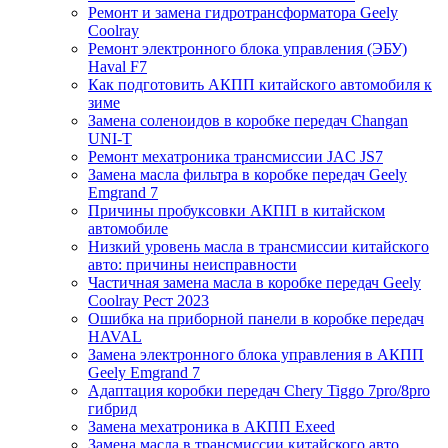
Ремонт и замена гидротрансформатора Geely
Coolray
Ремонт электронного блока управления (ЭБУ)
Haval F7
Как подготовить АКПП китайского автомобиля к
зиме
Замена соленоидов в коробке передач Changan
UNI-T
Ремонт мехатроника трансмиссии JAC JS7
Замена масла фильтра в коробке передач Geely
Emgrand 7
Причины пробуксовки АКПП в китайском
автомобиле
Низкий уровень масла в трансмиссии китайского
авто: причины неисправности
Частичная замена масла в коробке передач Geely
Coolray Pест 2023
Ошибка на приборной панели в коробке передач
HAVAL
Замена электронного блока управления в АКПП
Geely Emgrand 7
Адаптация коробки передач Chery Tiggo 7pro/8pro
гибрид
Замена мехатроника в АКПП Exeed
Замена масла в трансмиссии китайского авто