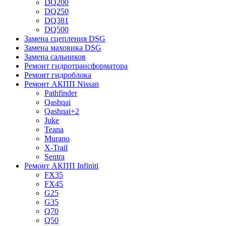
DQ200
DQ250
DQ381
DQ500
Замена сцепления DSG
Замена маховика DSG
Замена сальников
Ремонт гидротрансформатора
Ремонт гидроблока
Ремонт АКПП Nissan
Pathfinder
Qashqai
Qashqai+2
Juke
Teana
Murano
X-Trail
Sentra
Ремонт АКПП Infiniti
FX35
FX45
G25
G35
Q70
Q50