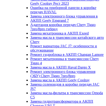
Geely Coolray Pест 2023
Ошибка на приборной панели в коробке
передач HAVAL
Замена электронного блока управления в
АКПП Geely Emgrand 7
Адаптация коробки передач Chery Tiggo
7pro/8pro гибрид
Замена мехатроника в АКПП Exeed
Замена масла в трансмиссии китайского авто
Chery
Ремонт вариатора JAC J7: особенности и
обслуживание
Ремонт гидроблока в АКПП Changan Lamore
Ремонт мехатроника в трансмиссии Chery
Tiggo 4
Замена масла в АКПП Haval Dargo X
Ремонт электронного блока управления
(ЭБУ) Chery Tiggo 7pro/8pro
Замена масла в АКПП Geely Coolray
Замена соленоидов в коробке передач JAC
JS7
Замена масла-фильтра в трансмиссии Omoda
C5
Замена гидротрансформатора в АКПП
Changan UNI-T