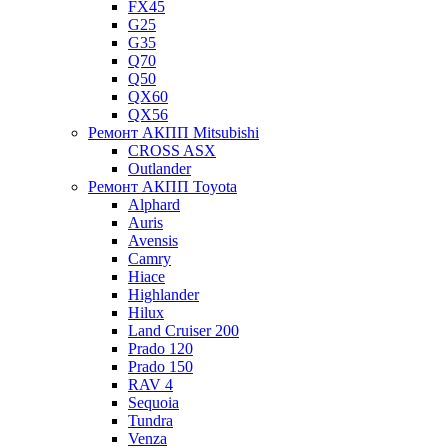
FX45
G25
G35
Q70
Q50
QX60
QX56
Ремонт АКПП Mitsubishi
CROSS ASX
Outlander
Ремонт АКПП Toyota
Alphard
Auris
Avensis
Camry
Hiace
Highlander
Hilux
Land Cruiser 200
Prado 120
Prado 150
RAV 4
Sequoia
Tundra
Venza