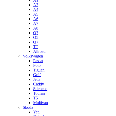
A1
A3
A4
A5
А6
A7
A8
Q3
Q5
Q7
TT
Allroad
Volkswagen
Passat
Polo
Tiguan
Golf
Jetta
Caddy
Scirocco
Touran
T5
Multivan
Skoda
Yeti