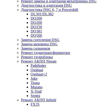
Ремонт замена и адаптация мехатроника DSG
Диагностика и адаптация DSG
Диагностика DSG 6, 7 и Powershift
DL501/DL382
DQ200
DQ200
DQ250
DQ381
DQ500
Замена сцепления DSG
Замена маховика DSG
Замена сальников
Ремонт гидротрансформатора
Ремонт гидроблока
Ремонт АКПП Nissan
Pathfinder
Qashqai
Qashqai+2
Juke
Teana
Murano
X-Trail
Sentra
Ремонт АКПП Infiniti
FX35