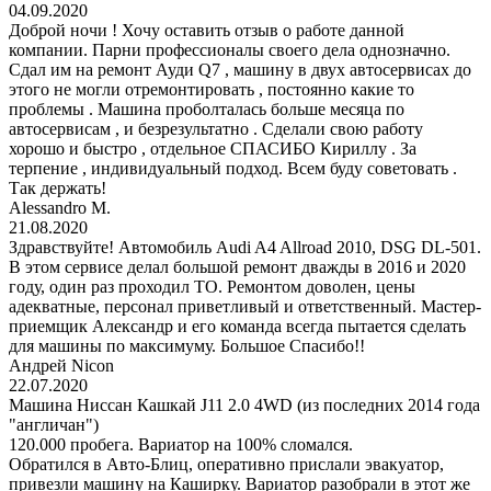
04.09.2020
Доброй ночи ! Хочу оставить отзыв о работе данной
компании. Парни профессионалы своего дела однозначно.
Сдал им на ремонт Ауди Q7 , машину в двух автосервисах до
этого не могли отремонтировать , постоянно какие то
проблемы . Машина проболталась больше месяца по
автосервисам , и безрезультатно . Сделали свою работу
хорошо и быстро , отдельное СПАСИБО Кириллу . За
терпение , индивидуальный подход. Всем буду советовать .
Так держать!
Alessandro M.
21.08.2020
Здравствуйте! Автомобиль Audi A4 Allroad 2010, DSG DL-501.
В этом сервисе делал большой ремонт дважды в 2016 и 2020
году, один раз проходил ТО. Ремонтом доволен, цены
адекватные, персонал приветливый и ответственный. Мастер-
приемщик Александр и его команда всегда пытается сделать
для машины по максимуму. Большое Спасибо!!
Андрей Nicon
22.07.2020
Машина Ниссан Кашкай J11 2.0 4WD (из последних 2014 года
"англичан")
120.000 пробега. Вариатор на 100% сломался.
Обратился в Авто-Блиц, оперативно прислали эвакуатор,
привезли машину на Каширку. Вариатор разобрали в этот же