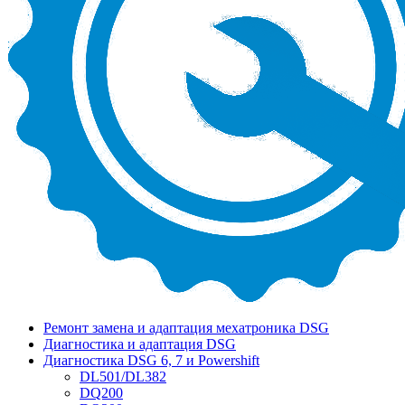
Ремонт замена и адаптация мехатроника DSG
Диагностика и адаптация DSG
Диагностика DSG 6, 7 и Powershift
DL501/DL382
DQ200