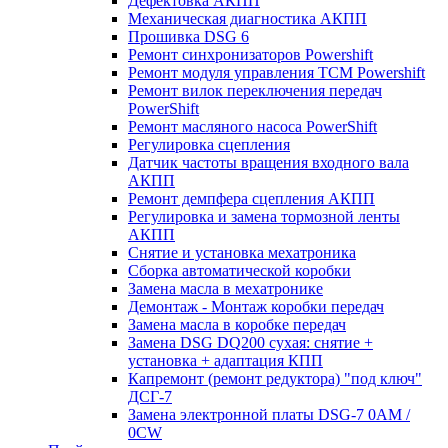
Дефектовка АКПП
Механическая диагностика АКПП
Прошивка DSG 6
Ремонт синхронизаторов Powershift
Ремонт модуля управления TCM Powershift
Ремонт вилок переключения передач
PowerShift
Ремонт масляного насоса PowerShift
Регулировка сцепления
Датчик частоты вращения входного вала
АКПП
Ремонт демпфера сцепления АКПП
Регулировка и замена тормозной ленты
АКПП
Снятие и установка мехатроника
Сборка автоматической коробки
Замена масла в мехатронике
Демонтаж - Монтаж коробки передач
Замена масла в коробке передач
Замена DSG DQ200 сухая: снятие +
установка + адаптация КПП
Капремонт (ремонт редуктора) "под ключ"
ДСГ-7
Замена электронной платы DSG-7 0AM /
0CW