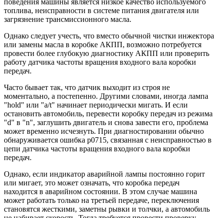
поведения машины является низкое качество используемого
топлива, неисправности в системе питания двигателя или
загрязнение трансмиссионного масла.
Однако следует учесть, что вместо обычной чистки инжектора
или замены масла в коробке АКПП, возможно потребуется
провести более глубокую диагностику АКПП или проверить
работу датчика частоты вращения входного вала коробки
передач.
Часто бывает так, что датчик выходит из строя не
моментально, а постепенно. Другими словами, иногда лампа
"hold" или "a/t" начинает периодически мигать. И если
остановить автомобиль, перевести коробку передач из режима
"d" в "n", заглушить двигатель и снова завести его, проблема
может временно исчезнуть. При диагностировании обычно
обнаруживается ошибка p0715, связанная с неисправностью в
цепи датчика частоты вращения входного вала коробки
передач.
Однако, если индикатор аварийной лампы постоянно горит
или мигает, это может означать, что коробка передач
находится в аварийном состоянии. В этом случае машина
может работать только на третьей передаче, переключения
становятся жесткими, заметны рывки и толчки, а автомобиль
не набирает скорость. Тогда требуется провести проверку