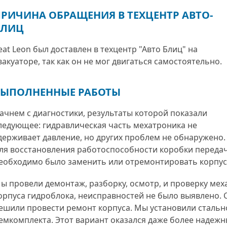
РИЧИНА ОБРАЩЕНИЯ В ТЕХЦЕНТР АВТО-
БЛИЦ
eat Leon был доставлен в техцентр "Авто Блиц" на
вакуаторе, так как он не мог двигаться самостоятельно.
ВЫПОЛНЕННЫЕ РАБОТЫ
ачнем с диагностики, результаты которой показали
Программная проверка состояния
ледующее: гидравлическая часть мехатроника не
сцепления DSG
держивает давление, но других проблем не обнаружено.
ля восстановления работоспособности коробки переда
еобходимо было заменить или отремонтировать корпус
ы провели демонтаж, разборку, осмотр, и проверку мех
орпуса гидроблока, неисправностей не было выявлено. 
ешили провести ремонт корпуса. Мы установили стальн
гностика АКПП
емкомплекта. Этот вариант оказался даже более надежн