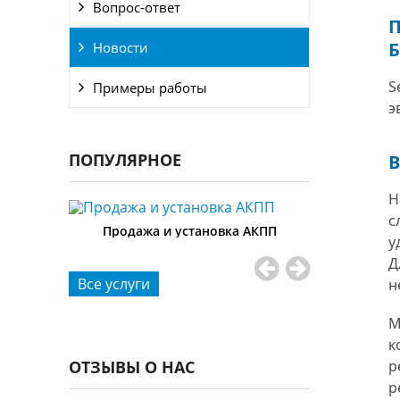
Вопрос-ответ
П
Новости
S
Примеры работы
э
ПОПУЛЯРНОЕ
Н
с
Продажа и установка АКПП
у
Д
н
М
к
р
Диа
р