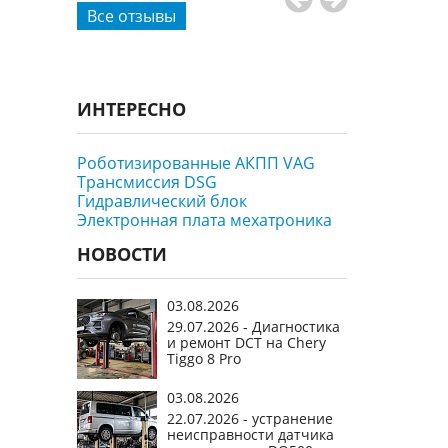
, проехали
е
ию коробки
дают
нужные
Все отзывы
ИНТЕРЕСНО
Роботизированные АКПП VAG
Трансмиссия DSG
Гидравлический блок
Электронная плата мехатроника
НОВОСТИ