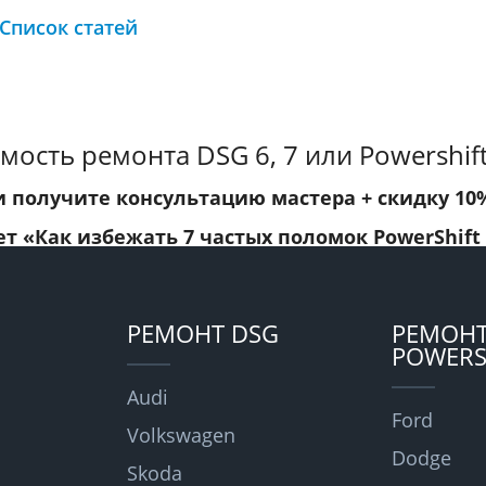
Список статей
мость ремонта DSG 6, 7 или Powershift
и получите консультацию мастера +
скидку 10
ет
«Как избежать 7 частых поломок PowerShift
РЕМОНТ DSG
РЕМОН
POWERS
Audi
Ford
Volkswagen
Dodge
Skoda