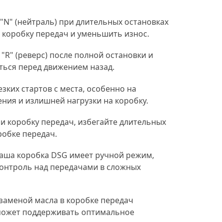
с мастером прошли обкатк
по району (минут 20-30).
"N" (нейтраль) при длительных остановках
Сделали хорошо. По замен
расходников и обслужива
а коробку передач и уменьшить износ.
буду обращаться к ним. + 
гарантию на работы. Все
R" (реверс) после полной остановки и
документы выдают.
ться перед движением назад.
езких стартов с места, особенно на
ния и излишней нагрузки на коробку.
 и коробку передач, избегайте длительных
робке передач.
ваша коробка DSG имеет ручной режим,
контроль над передачами в сложных
 заменой масла в коробке передач
оможет поддерживать оптимальное