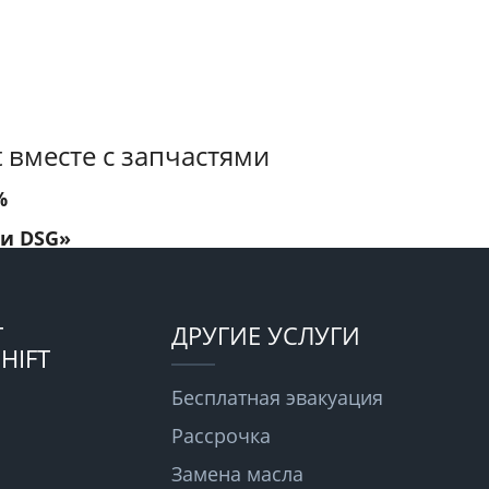
 вместе с запчастями
%
 и DSG»
Т
ДРУГИЕ УСЛУГИ
HIFT
Бесплатная эвакуация
Рассрочка
Замена масла