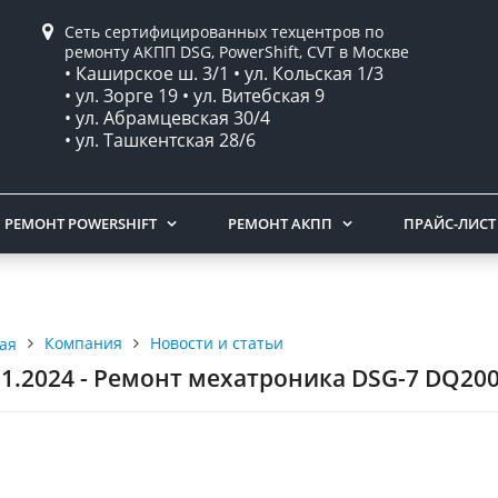
Сеть сертифицированных техцентров по
ремонту АКПП DSG, PowerShift, CVT в Москве
• Каширское ш. 3/1 • ул. Кольская 1/3
• ул. Зорге 19 • ул. Витебская 9
• ул. Абрамцевская 30/4
• ул. Ташкентская 28/6
РЕМОНТ POWERSHIFT
РЕМОНТ АКПП
ПРАЙС-ЛИСТ
Компания
Новости и статьи
ая
01.2024 - Ремонт мехатроника DSG-7 DQ200