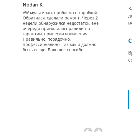
З
Все услуги
д
в
ОТЗЫВЫ О НАС
В
Nodari K.
Владимир Ч
с
 2.0 4WD
VW мультиван, проблема с коробкой.
Добрый день!
нгличан")
Обратился, сделали ремонт. Через 2
обращаться в 
 на 100%
недели обнаружился недостаток, вне
бесплатно Диа
очереди приняли, исправили по
авто Гольф 6 -
еративно
гарантии, принесли извинения.
производил ре
зли
Правильно, порядочно,
вторых - маши
тор
профессионально. Так как и должно
заводилась! 
сделали
быть везде. Большое спасибо!
предоставил э
на Ватсап.
потом Беспла
онта и
отдельное спа
человеческое
ну забрал
понимание! П
вопросов! Буду
оплачивать,
...И вам совету