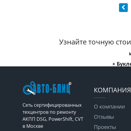
Узнайте точную стои
+ Букл
КОМПАНИЯ
Сеть сертифицированных
О компании
техцентров по ремонту
Отзывы
АКПП DSG, PowerShift, CVT
в Москве
Проекты