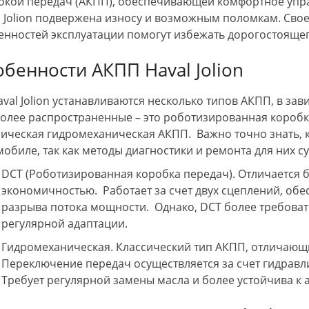
бкой передач (АКПП), обеспечивающей комфортное упра
l Jolion подвержена износу и возможным поломкам. Св
енностей эксплуатации помогут избежать дорогостоящег
бенности АКПП Haval Jolion
aval Jolion устанавливаются несколько типов АКПП, в за
олее распространенные – это роботизированная коробка 
сическая гидромеханическая АКПП. Важно точно знать, 
мобиле, так как методы диагностики и ремонта для них 
DCT (Роботизированная коробка передач). Отличается
экономичностью. Работает за счет двух сцеплений, о
разрыва потока мощности. Однако, DCT более требовате
регулярной адаптации.
Гидромеханическая. Классический тип АКПП, отличающ
Переключение передач осуществляется за счет гидравл
Требует регулярной замены масла и более устойчива к 