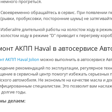
немного прогреться.
Своевременно обращайтесь в сервис. При появлении п
(рывки, пробуксовки, посторонние шумы) не затягивайт
Избегайте длительной работы на холостом ходу в режиме
холостом ходу в режиме "D" приводит к перегреву коро
монт АКПП Haval в автосервисе Ав
нт АКПП Haval Jolion
можно выполнить в автосервисе Авт
юдение рекомендаций по эксплуатации, регулярное тех
щение в сервисный центр помогут избежать серьезных 
йского автомобиля. Не экономьте на качестве масла и д
ифицированным специалистам. Это позволит вам наслаж
n долгие годы.
мы делаем: