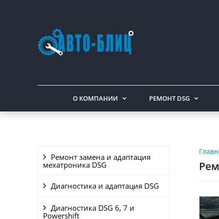
О КОМПАНИИ
РЕМОНТ DSG
Главн
Ремонт замена и адаптация
Рем
мехатроника DSG
Диагностика и адаптация DSG
Диагностика DSG 6, 7 и
Powershift