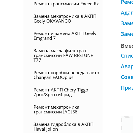
Рем
Ремонт трансмиссии Exeed Rx
Ада
Замена мехатроника в АКПП
Geely OKAVANGO
Зам
Ремонт и замена АКПП Geely
Зам
Emgrand 7
Вмес
Замена масла-фильтра в
Спи
трансмиссии FAW BESTUNE
T77
Ава
Ремонт коробки передач авто
Сове
Changan EADOplus
При
Ремонт АКПП Chery Tiggo
7pro/8pro гибрид
Ремонт мехатроника
трансмиссии JAC JS6
Замена гидроблока в АКПП
Haval Jolion