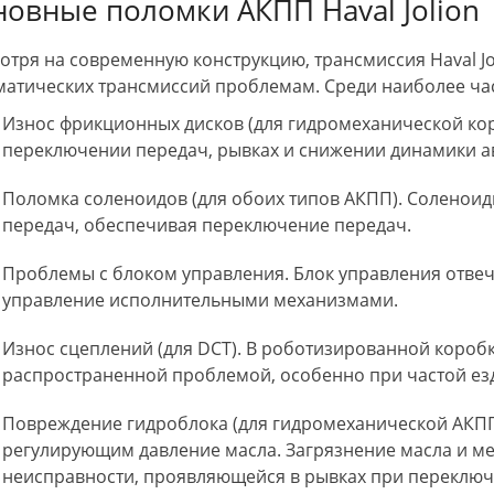
новные поломки АКПП Haval Jolion
отря на современную конструкцию, трансмиссия Haval J
матических трансмиссий проблемам. Среди наиболее ч
Износ фрикционных дисков (для гидромеханической кор
переключении передач, рывках и снижении динамики 
Поломка соленоидов (для обоих типов АКПП). Соленоид
передач, обеспечивая переключение передач.
Проблемы с блоком управления. Блок управления отвеча
управление исполнительными механизмами.
Износ сцеплений (для DCT). В роботизированной короб
распространенной проблемой, особенно при частой езд
Повреждение гидроблока (для гидромеханической АКПП
регулирующим давление масла. Загрязнение масла и ме
неисправности, проявляющейся в рывках при переключ