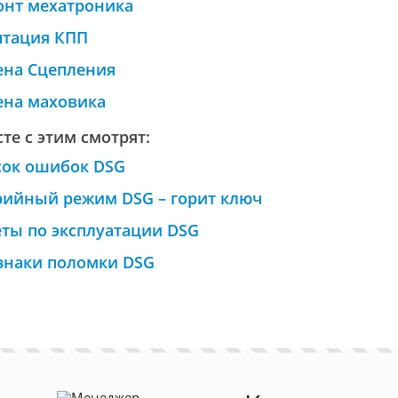
онт мехатроника
птация КПП
ена Сцепления
ена маховика
те с этим смотрят:
сок ошибок DSG
рийный режим DSG – горит ключ
ты по эксплуатации DSG
знаки поломки DSG