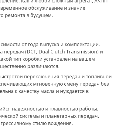
вление. Как и любой сложный агрегат, АКПП
оевременное обслуживание и знание
о ремонта в будущем.
висимости от года выпуска и комплектации.
передач (DCT, Dual Clutch Transmission) и
какой тип коробки установлен на вашем
существенно различаются.
 быстротой переключения передач и топливной
беспечивающих мгновенную смену передач без
льна к качеству масла и нуждается в
ийся надежностью и плавностью работы.
ической системы и планетарных передач.
агрессивному стилю вождения.