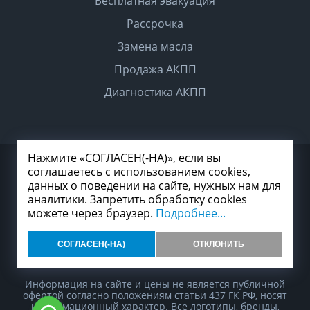
Бесплатная эвакуация
Рассрочка
Замена масла
Продажа АКПП
Диагностика АКПП
Нажмите «СОГЛАСЕН(-НА)», если вы
2026 © Все права защищены
соглашаетесь с использованием cookies,
Политика конфиденциальности
данных о поведении на сайте, нужных нам для
Согласие на обработку персональных данных
Карта сайта
аналитики. Запретить обработку cookies
можете через браузер.
Подробнее...
СОГЛАСЕН(-НА)
ОТКЛОНИТЬ
Разработка и продвижение сайта студия
99web
Информация на сайте и цены не является публичной
офертой согласно положениям статьи 437 ГК РФ, носят
информационный характер. Все логотипы, бренды,