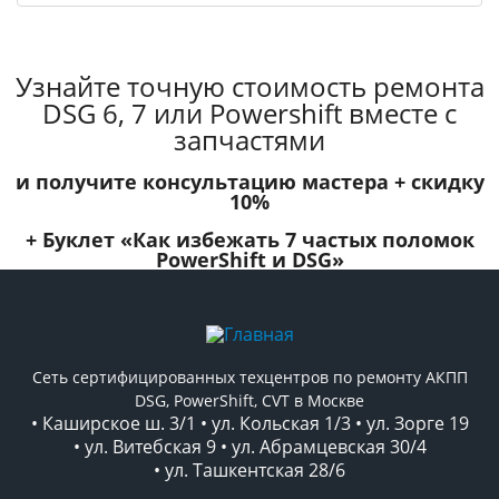
Узнайте точную стоимость ремонта
DSG 6, 7 или Powershift вместе с
запчастями
и получите консультацию мастера +
скидку
10%
+ Буклет
«Как избежать 7 частых поломок
PowerShift и DSG»
Сеть сертифицированных техцентров по ремонту АКПП
DSG, PowerShift, CVT в Москве
• Каширское ш. 3/1 • ул. Кольская 1/3 • ул. Зорге 19
• ул. Витебская 9 • ул. Абрамцевская 30/4
• ул. Ташкентская 28/6