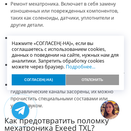
Ремонт мехатроника. Включает в себя замену
изношенных или поврежденных компонентов,
таких как соленоиды, датчики, уплотнители и
другие детали.
Замена соленоидов. Если диагностика выявила
Нажмите «СОГЛАСЕН(-НА)», если вы
неисправность соленоидов, их можно заменить
соглашаетесь с использованием cookies,
на новые.
данных о поведении на сайте, нужных нам для
аналитики. Запретить обработку cookies
Замена датчиков. Аналогично соленоидам,
можете через браузер.
Подробнее...
неисправные датчики можно заменить на новые.
СОГЛАСЕН(-НА)
ОТКЛОНИТЬ
Чистка гидравлических каналов. Если
гидравлические каналы засорены, их можно
прочистить специальными составами или
ультразвуком.
Как предотвратить поломку
мехатроника Exeed TXL?