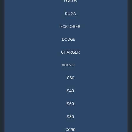
FOCUS
KUGA
EXPLORER
DODGE
CHARGER
VOLVO
С30
S40
S60
S80
XC90