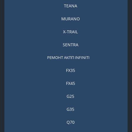
TEANA
MURANO
X-TRAIL
SENTRA
РЕМОНТ АКПП INFINITI
FX35
FX45
G25
G35
Q70