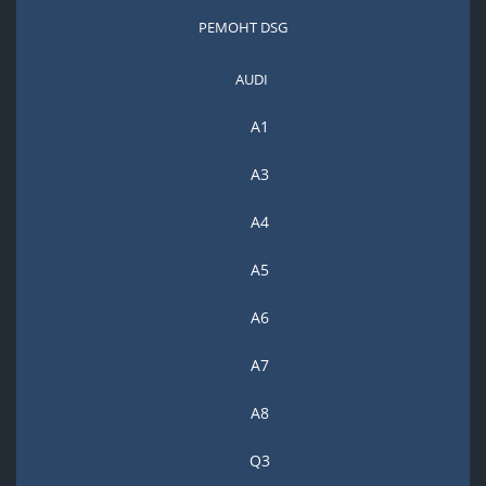
РЕМОНТ DSG
AUDI
A1
A3
A4
A5
А6
A7
A8
Q3