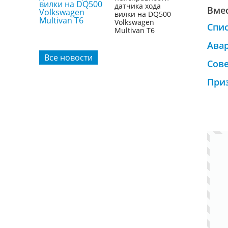
датчика хода
Вмес
вилки на DQ500
Volkswagen
Спи
Multivan T6
Ава
Все новости
Сове
При