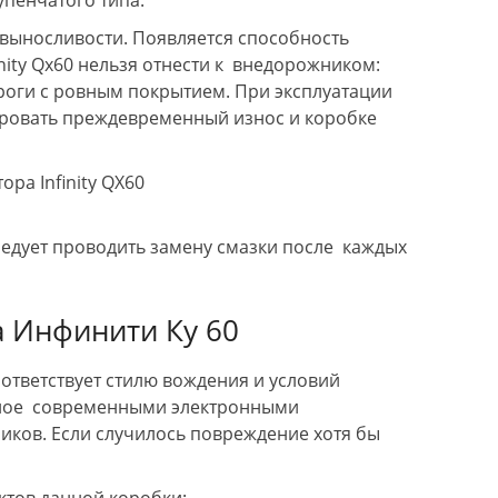
упенчатого типа.
ыносливости. Появляется способность
inity Qx60 нельзя отнести к внедорожником:
Бесплатная эвакуация
Замена масла в 
ороги с ровным покрытием. При эксплуатации
ировать преждевременный износ и коробке
едует проводить замену смазки после каждых
 Инфинити Ку 60
ответствует стилю вождения и условий
ённое современными электронными
иков. Если случилось повреждение хотя бы