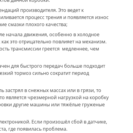
ктов данной коробки:
lessandro M.
Андрей Nicon
ндаций производителя. Это ведет к
дравствуйте! Автомобиль Audi A4
Машина Ниссан Кашкай J1
llroad 2010, DSG DL-501. В этом
(из последних 2014 года "
силивается процесс трения и появляется износ
ервисе делал большой ремонт
120.000 пробега. Вариато
ие смазки плохого качества;
важды в 2016 и 2020 году, один раз
сломался.
роходил ТО. Ремонтом доволен, цены
Обратился в Авто-Блиц, о
ле начала движения, особенно в холодное
декватные, персонал приветливый и
прислали эвакуатор, прив
к как это отрицательно повлияет на механизм.
тветственный. Мастер-приемщик
машину на Каширку. Вари
лександр и его команда всегда
разобрали в этот же день,
ость трансмиссии греется медленнее, чем
ытается сделать для машины по
видео и фото, всё выслали
аксимуму. Большое Спасибо!!
Согласовали варианты ре
цены.
начен для быстрого передач больше подходит
т.к. ремонт сложный, маш
езкий тормоз сильно сократит период
через 4 дня.
Перед тем как забирать и 
с мастером прошли обкатк
 застрял в снежных массах или в грязи, то
по району (минут 20-30).
Сделали хорошо. По замен
то является чрезмерной нагрузкой на коробку
расходников и обслужива
ировки другие машины или тяжёлые груженые
буду обращаться к ним. + 
гарантию на работы. Все
документы выдают.
лектроникой. Если произошёл сбой в датчике,
та, где появилась проблема.