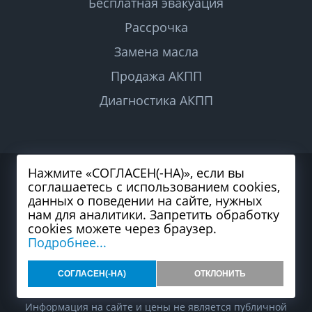
Бесплатная эвакуация
Рассрочка
Замена масла
Продажа АКПП
Диагностика АКПП
Нажмите «СОГЛАСЕН(-НА)», если вы
2026 © Все права защищены
соглашаетесь с использованием cookies,
Политика конфиденциальности
Согласие на обработку персональных данных
данных о поведении на сайте, нужных
Карта сайта
нам для аналитики. Запретить обработку
cookies можете через браузер.
Подробнее...
СОГЛАСЕН(-НА)
ОТКЛОНИТЬ
Разработка и продвижение сайта студия
99web
Информация на сайте и цены не является публичной