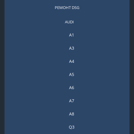
РЕМОНТ DSG
AUDI
A1
A3
A4
A5
А6
A7
A8
Q3