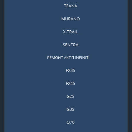
TEANA
MURANO
X-TRAIL
SENTRA
РЕМОНТ АКПП INFINITI
FX35
FX45
G25
G35
Q70