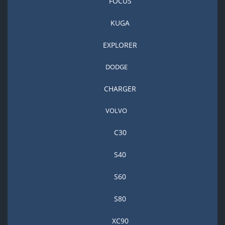
FOCUS
KUGA
EXPLORER
DODGE
CHARGER
VOLVO
С30
S40
S60
S80
XC90