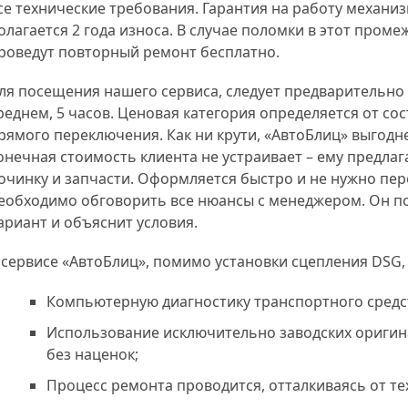
се технические требования. Гарантия на работу механиз
олагается 2 года износа. В случае поломки в этот пром
роведут повторный ремонт бесплатно.
ля посещения нашего сервиса, следует предварительно з
реднем, 5 часов. Ценовая категория определяется от со
рямого переключения. Как ни крути, «АвтоБлиц» выгодне
онечная стоимость клиента не устраивает – ему предла
очинку и запчасти. Оформляется быстро и не нужно пер
еобходимо обговорить все нюансы с менеджером. Он п
ариант и объяснит условия.
 сервисе «АвтоБлиц», помимо установки сцепления DSG,
Компьютерную диагностику транспортного средс
Использование исключительно заводских оригин
без наценок;
Процесс ремонта проводится, отталкиваясь от те