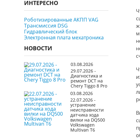
ИНТЕРЕСНО
Ч
с
Роботизированные АКПП VAG
Трансмиссия DSG
ж
Гидравлический блок
м
Электронная плата мехатроника
н
НОВОСТИ
н
с
03.08.2026
Ч
29.07.2026 -
Диагностика и
и
ремонт DCT на
у
Chery Tiggo 8 Pro
л
03.08.2026
р
22.07.2026 -
устранение
неисправности
В
датчика хода
с
вилки на DQ500
Volkswagen
п
Multivan T6
о