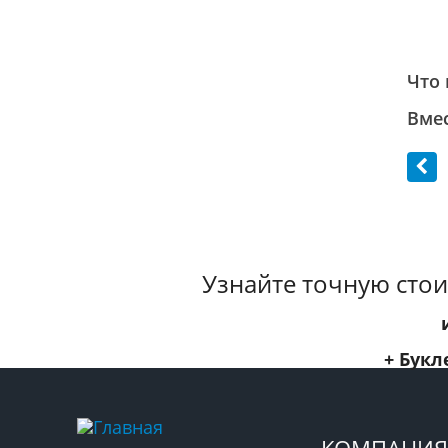
Что 
Вмес
Узнайте точную стои
+ Букл