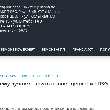
ртифицированных техцентров по
АКПП DSG, PowerShift, CVT в Москве
кое ш. 3/1 • ул. Кольская 1/3
рге 19 • ул. Витебская 9
брамцевская 30/4
шкентская 28/6
РЕМОНТ POWERSHIFT
РЕМОНТ АКПП
ПРАЙС-ЛИСТ
ПОПУ
Компания
Новости и статьи
ая
ему лучше ставить новое сцепление DSG
 современном мире, практически все владельцы