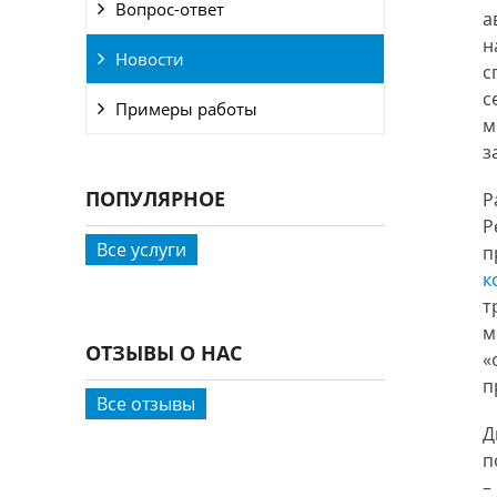
Вопрос-ответ
а
н
Новости
с
с
Примеры работы
м
з
ПОПУЛЯРНОЕ
Р
Р
Все услуги
п
к
т
м
ОТЗЫВЫ О НАС
«
п
Все отзывы
Д
п
–