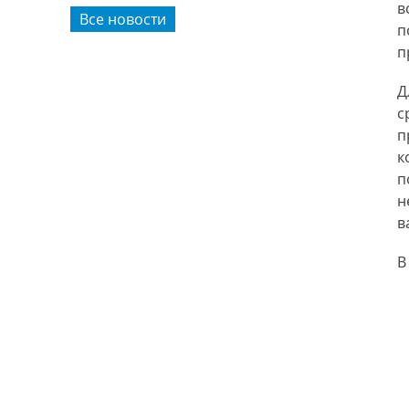
в
Все новости
п
п
Д
с
п
к
п
н
в
В