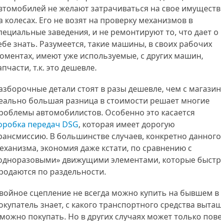
втомобилей не желают затрачиваться на свое имущест
а колесах. Его не возят на проверку механизмов в
пециальные заведения, и не ремонтируют то, что дает о
ебе знать. Разумеется, такие машины, в своих рабочих
оментах, имеют уже используемые, с других машин,
апчасти, т.к. это дешевле.
азборочные детали стоят в разы дешевле, чем с магазин
еально большая разница в стоимости решает многие
роблемы автомобилистов. Особенно это касается
оробка передач DSG
, которая имеет дорогую
рансмиссию. В большинстве случаев, конкретно данного
еханизма, экономия даже кстати, по сравнению с
одноразовыми» движущими элементами, которые быстро
родаются по раздельности.
войное сцепление не всегда можно купить на бывшем в
окупатель знает, с какого транспортного средства выт
 можно покупать. Но в других случаях может только пове