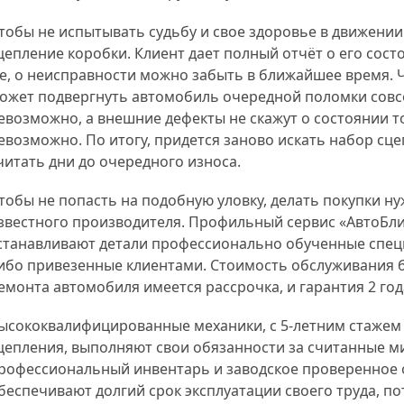
тобы не испытывать судьбу и свое здоровье в движении
цепление коробки. Клиент дает полный отчёт о его состо
е, о неисправности можно забыть в ближайшее время. Ч
ожет подвергнуть автомобиль очередной поломки совс
евозможно, а внешние дефекты не скажут о состоянии т
евозможно. По итогу, придется заново искать набор сце
читать дни до очередного износа.
тобы не попасть на подобную уловку, делать покупки н
звестного производителя. Профильный сервис «АвтоБлиц
станавливают детали профессионально обученные специ
ибо привезенные клиентами. Стоимость обслуживания 
емонта автомобиля имеется рассрочка, и гарантия 2 год
ысококвалифицированные механики, с 5-летним стажем 
цепления, выполняют свои обязанности за считанные ми
рофессиональный инвентарь и заводское проверенное
беспечивают долгий срок эксплуатации своего труда, п