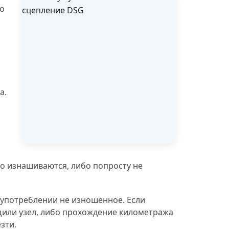
во
а.
 изнашиваются, либо попросту не
 употреблении не изношенное. Если
ащили узел, либо прохождение километража
зти.