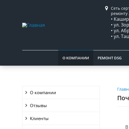
Сеть се
ремонту 
• Каширс
• ул. Зо
• ул. А
• ул. Та
О КОМПАНИИ
РЕМОНТ DSG
Главн
О компании
Поч
Отзывы
Клиенты
В