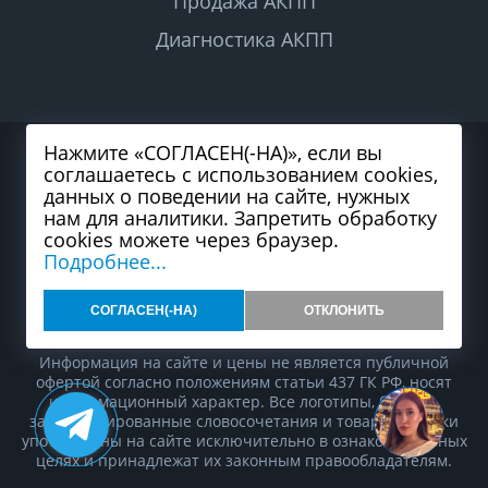
Продажа АКПП
Диагностика АКПП
Нажмите «СОГЛАСЕН(-НА)», если вы
2026 © Все права защищены
соглашаетесь с использованием cookies,
Политика конфиденциальности
Согласие на обработку персональных данных
данных о поведении на сайте, нужных
Карта сайта
нам для аналитики. Запретить обработку
cookies можете через браузер.
Подробнее...
СОГЛАСЕН(-НА)
ОТКЛОНИТЬ
Разработка и продвижение сайта студия
99web
Информация на сайте и цены не является публичной
офертой согласно положениям статьи 437 ГК РФ, носят
информационный характер. Все логотипы, бренды,
зарегистрированные словосочетания и товарные знаки
употреблены на сайте исключительно в ознакомительных
целях и принадлежат их законным правообладателям.