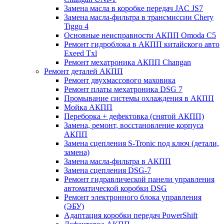
Замена масла в коробке передач JAC JS7
Замена масла-фильтра в трансмиссии Chery
Tiggo 4
Основные неисправности АКПП Omoda C5
Ремонт гидроблока в АКПП китайского авто
Exeed Txl
Ремонт мехатроника АКПП Changan
Ремонт деталей АКПП
Ремонт двухмассового маховика
Ремонт платы мехатроника DSG 7
Промывание системы охлаждения в АКПП
Мойка АКПП
Переборка + дефектовка (снятой АКПП)
Замена, ремонт, восстановление корпуса
АКПП
Замена сцепления S-Tronic под ключ (детали,
замена)
Замена масла-фильтра в АКПП
Замена сцепления DSG-7
Ремонт гидравлической панели управления
автоматической коробки DSG
Ремонт электронного блока управления
(ЭБУ)
Адаптация коробки передач PowerShift