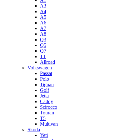
A1
A3
A4
A5
А6
A7
A8
Q3
Q5
Q7
TT
Allroad
Volkswagen
Passat
Polo
Tiguan
Golf
Jetta
Caddy
Scirocco
Touran
T5
Multivan
Skoda
Yeti