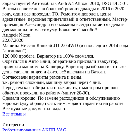
Здравствуйте! Автомобиль Audi A4 Allroad 2010, DSG DL-501.
В этом сервисе делал большой ремонт дважды в 2016 и 2020
году, один раз проходил ТО. Ремонтом доволен, цены
адекватные, персонал приветливый и ответственный. Мастер-
приемщик Александр и его команда всегда пытается сделать
для машины по максимуму. Большое Спасибо!!
Андрей Nicon
22.07.2020
Машина Ниссан Кашкай J11 2.0 4WD (из последних 2014 года
"англичан")
120.000 пробега. Вариатор на 100% сломался.
Обратился в Авто-Блиц, оперативно прислали эвакуатор,
привезли машину на Каширку. Вариатор разобрали в этот же
день, сделали видео и фото, всё выслали на Ватсап.
Согласовали варианты ремонта и цены.
т.к. ремонт сложный, машину забрал через 4 дня.
Перед тем как забирать и оплачивать, с мастером прошли
обкатку, проехали по району (минут 20-30).
Сделали хорошо. По замене расходников и обслуживанию
коробки буду обращаться к ним. + дают гарантию на работы.
Все нужные документы выдают.
Все отзывы
Интересно
Роботизированные АКПП VAG