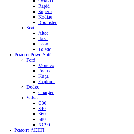
Octavia
Rapid
Superb
Kodiaq
Roomster
Seat
Altea
Ibiza
Leon
Toledo
Ремонт PowerShift
Ford
Mondeo
Focus
Kuga
Explorer
Dodge
Charger
Volvo
С30
S40
S60
S80
XC90
Ремонт АКПП