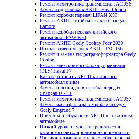
Ремонт мехатроника трансмиссии JAC JS6
Замена гидроблока в АКПП Haval Jolion
Ремонт коробки передач LIFAN X50
Ремонт АКПП китайского авто Changan
Lamore
Ремонт коробки передач китайского
автомобиля FAW B70
Ремонт АКПП Geely Coolray Pест 2023
Полная замена масла в АКПП JAC JS6
Ремонт и замена гидротрансформатора Geely
Coolray
Ремонт электронного блока управления
(ЭБУ) Haval F7
Как подготовить АКПП китайского
автомобиля к зиме
Замена соленоидов в коробке передач
Changan UNI-T
Ремонт мехатроника трансмиссии JAC JS7
Замена масла фильтра в коробке передач
Geely Emgrand 7
Причины пробуксовки АКПП в китайском
автомобиле
Низкий уровень масла в трансмиссии
китайского авто: причины неисправности
Частичная замена масла в коробке передач