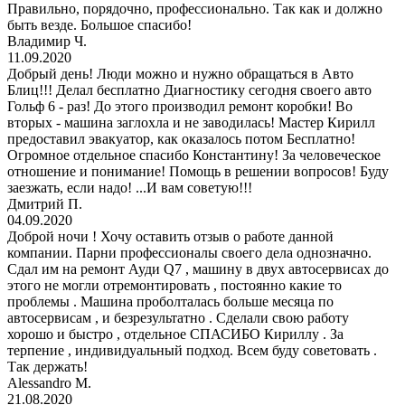
Правильно, порядочно, профессионально. Так как и должно
быть везде. Большое спасибо!
Владимир Ч.
11.09.2020
Добрый день! Люди можно и нужно обращаться в Авто
Блиц!!! Делал бесплатно Диагностику сегодня своего авто
Гольф 6 - раз! До этого производил ремонт коробки! Во
вторых - машина заглохла и не заводилась! Мастер Кирилл
предоставил эвакуатор, как оказалось потом Бесплатно!
Огромное отдельное спасибо Константину! За человеческое
отношение и понимание! Помощь в решении вопросов! Буду
заезжать, если надо! ...И вам советую!!!
Дмитрий П.
04.09.2020
Доброй ночи ! Хочу оставить отзыв о работе данной
компании. Парни профессионалы своего дела однозначно.
Сдал им на ремонт Ауди Q7 , машину в двух автосервисах до
этого не могли отремонтировать , постоянно какие то
проблемы . Машина проболталась больше месяца по
автосервисам , и безрезультатно . Сделали свою работу
хорошо и быстро , отдельное СПАСИБО Кириллу . За
терпение , индивидуальный подход. Всем буду советовать .
Так держать!
Alessandro M.
21.08.2020