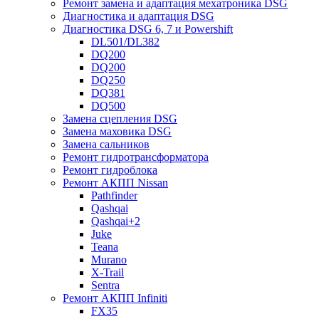
Ремонт замена и адаптация мехатроника DSG
Диагностика и адаптация DSG
Диагностика DSG 6, 7 и Powershift
DL501/DL382
DQ200
DQ200
DQ250
DQ381
DQ500
Замена сцепления DSG
Замена маховика DSG
Замена сальников
Ремонт гидротрансформатора
Ремонт гидроблока
Ремонт АКПП Nissan
Pathfinder
Qashqai
Qashqai+2
Juke
Teana
Murano
X-Trail
Sentra
Ремонт АКПП Infiniti
FX35