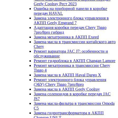
Geely Coolray Pест 2023
Ошибка на приборной панели в коробке
передач HAVAL
Замена электронного блока управления в
АКПП Geely Emgrand 7
Адаптация коробки передач Chery Tiggo
7pro/8pro гибрид
Замена мехатроника в АКПП Exeed
Замена масла в трансмиссии китайского авто
Chery
Ремонт вариатора JAC J7: особенности и
обслуживание
Ремонт гидроблока в АКПП Changan Lamore
Ремонт мехатроника в трансмиссии Chery
Tiggo 4
Замена масла в АКПП Haval Dargo X
Ремонт электронного блока управления
(ЭБУ) Chery Tiggo 7pro/8pro
Замена масла в АКПП Geely Coolray
Замена соленоидов в коробке передач JAC
JS7
Замена масла-фильтра в трансмиссии Omoda
C5
Замена гидротрансформатора в АКПП
Changan UNI-T