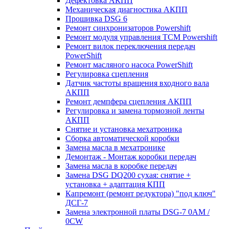
Дефектовка АКПП
Механическая диагностика АКПП
Прошивка DSG 6
Ремонт синхронизаторов Powershift
Ремонт модуля управления TCM Powershift
Ремонт вилок переключения передач
PowerShift
Ремонт масляного насоса PowerShift
Регулировка сцепления
Датчик частоты вращения входного вала
АКПП
Ремонт демпфера сцепления АКПП
Регулировка и замена тормозной ленты
АКПП
Снятие и установка мехатроника
Сборка автоматической коробки
Замена масла в мехатронике
Демонтаж - Монтаж коробки передач
Замена масла в коробке передач
Замена DSG DQ200 сухая: снятие +
установка + адаптация КПП
Капремонт (ремонт редуктора) "под ключ"
ДСГ-7
Замена электронной платы DSG-7 0AM /
0CW