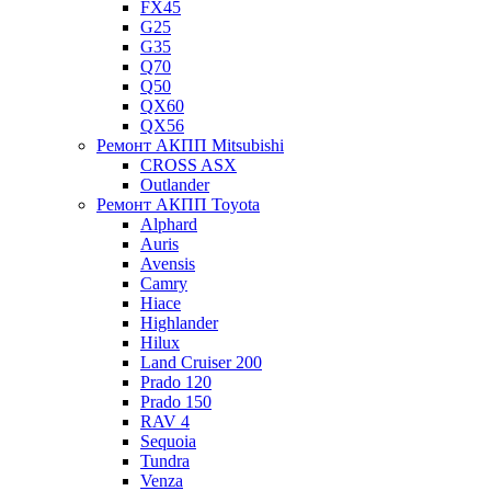
FX45
G25
G35
Q70
Q50
QX60
QX56
Ремонт АКПП Mitsubishi
CROSS ASX
Outlander
Ремонт АКПП Toyota
Alphard
Auris
Avensis
Camry
Hiace
Highlander
Hilux
Land Cruiser 200
Prado 120
Prado 150
RAV 4
Sequoia
Tundra
Venza