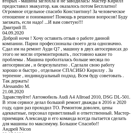
вторых - машина заглохла и не заводилась! Мастер Кирилл
предоставил эвакуатор, как оказалось потом Бесплатно!
Огромное отдельное спасибо Константину! За человеческое
отношение и понимание! Помощь в решении вопросов! Буду
заезжать, если надо! ...И вам советую!!!
Дмитрий П.
04.09.2020
Доброй ночи ! Хочу оставить отзыв о работе данной
компании. Парни профессионалы своего дела однозначно.
Сдал им на ремонт Ауди Q7 , машину в двух автосервисах до
этого не могли отремонтировать , постоянно какие то
проблемы . Машина проболталась больше месяца по
автосервисам , и безрезультатно . Сделали свою работу
хорошо и быстро , отдельное СПАСИБО Кириллу . За
терпение , индивидуальный подход. Всем буду советовать .
Так держать!
Alessandro M.
21.08.2020
Здравствуйте! Автомобиль Audi A4 Allroad 2010, DSG DL-501.
В этом сервисе делал большой ремонт дважды в 2016 и 2020
году, один раз проходил ТО. Ремонтом доволен, цены
адекватные, персонал приветливый и ответственный. Мастер-
приемщик Александр и его команда всегда пытается сделать
для машины по максимуму. Большое Спасибо!!
Андрей Nicon