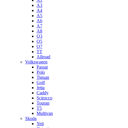
A1
A3
A4
A5
А6
A7
A8
Q3
Q5
Q7
TT
Allroad
Volkswagen
Passat
Polo
Tiguan
Golf
Jetta
Caddy
Scirocco
Touran
T5
Multivan
Skoda
Yeti