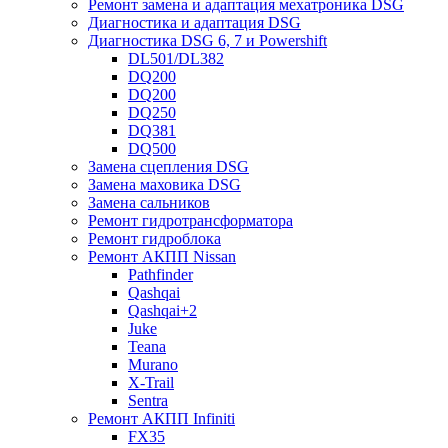
Ремонт замена и адаптация мехатроника DSG
Диагностика и адаптация DSG
Диагностика DSG 6, 7 и Powershift
DL501/DL382
DQ200
DQ200
DQ250
DQ381
DQ500
Замена сцепления DSG
Замена маховика DSG
Замена сальников
Ремонт гидротрансформатора
Ремонт гидроблока
Ремонт АКПП Nissan
Pathfinder
Qashqai
Qashqai+2
Juke
Teana
Murano
X-Trail
Sentra
Ремонт АКПП Infiniti
FX35