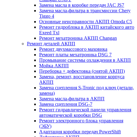
Замена масла в коробке передач JAC JS7
Замена масла-фильтра в трансмиссии Chery
Tiggo 4
Основные неисправности АКПП Omoda C5
Ремонт гидроблока в АКПП китайского авто
Exeed Txl
Ремонт мехатроника АКПП Changan
Ремонт деталей АКПП
Ремонт двухмассового маховика
Ремонт платы мехатроника DSG 7
Промывание системы охлаждения в АКПП
Мойка АКПП
Переборка + дефектовка (снятой АКПП)
Замена, ремонт, восстановление корпуса
АКПП
Замена сцепления S-Tronic под ключ (детали,
замена)
Замена масла-фильтра в АКПП
Замена сцепления DSG-7
Ремонт гидравлической панели управления
автоматической коробки DSG
Ремонт электронного блока управления
(ЭБУ)
Адаптация коробки передач PowerShift