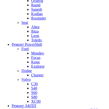
Octavia
Rapid
Superb
Kodiaq
Roomster
Seat
Altea
Ibiza
Leon
Toledo
Ремонт PowerShift
Ford
Mondeo
Focus
Kuga
Explorer
Dodge
Charger
Volvo
С30
S40
S60
S80
XC90
Ремонт АКПП