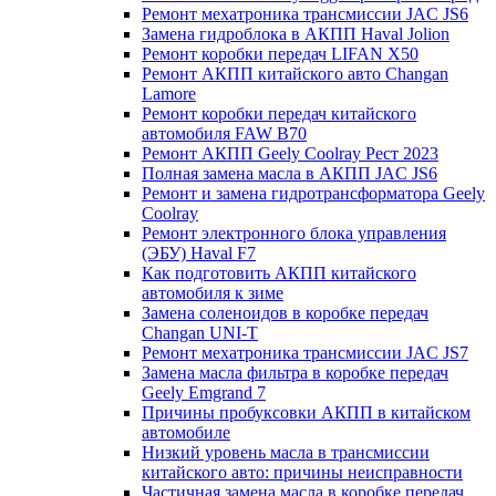
Ремонт мехатроника трансмиссии JAC JS6
Замена гидроблока в АКПП Haval Jolion
Ремонт коробки передач LIFAN X50
Ремонт АКПП китайского авто Changan
Lamore
Ремонт коробки передач китайского
автомобиля FAW B70
Ремонт АКПП Geely Coolray Pест 2023
Полная замена масла в АКПП JAC JS6
Ремонт и замена гидротрансформатора Geely
Coolray
Ремонт электронного блока управления
(ЭБУ) Haval F7
Как подготовить АКПП китайского
автомобиля к зиме
Замена соленоидов в коробке передач
Changan UNI-T
Ремонт мехатроника трансмиссии JAC JS7
Замена масла фильтра в коробке передач
Geely Emgrand 7
Причины пробуксовки АКПП в китайском
автомобиле
Низкий уровень масла в трансмиссии
китайского авто: причины неисправности
Частичная замена масла в коробке передач