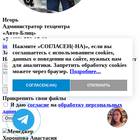
Игорь
Администратор техцентра
«Авто-Блиц»
+7 (499) 553-07-03
info@auto-blitz.ru
Нажмите «СОГЛАСЕН(-НА)», если вы
Записаться на сервис
соглашаетесь с использованием cookies,
данных о поведении на сайте, нужных нам
Наш специалист свяжется с вами в течении 5 минут
для аналитики. Запретить обработку cookies
можете через браузер.
Подробнее...
СОГЛАСЕН(-НА)
ОТКЛОНИТЬ
Прикрепить свои файлы
Я даю
согласие
на
обработку персональных
данных
Отправить
Хорошова Анастасия