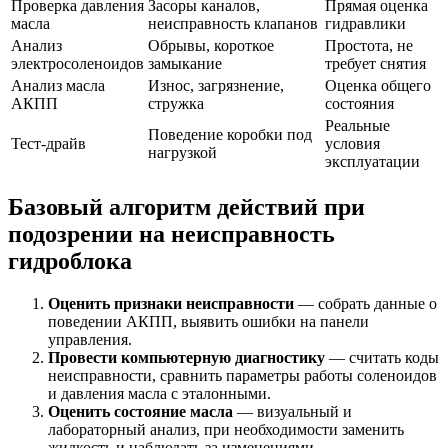
Проверка давления
Засоры каналов,
Прямая оценка
масла
неисправность клапанов
гидравлики
Анализ
Обрывы, короткое
Простота, не
электросоленоидов
замыкание
требует снятия
Анализ масла
Износ, загрязнение,
Оценка общего
АКПП
стружка
состояния
Реальные
Поведение коробки под
Тест-драйв
условия
нагрузкой
эксплуатации
Базовый алгоритм действий при
подозрении на неисправность
гидроблока
Оценить признаки неисправности
— собрать данные о
поведении АКПП, выявить ошибки на панели
управления.
Провести компьютерную диагностику
— считать коды
неисправности, сравнить параметры работы соленоидов
и давления масла с эталонными.
Оценить состояние масла
— визуальный и
лабораторный анализ, при необходимости заменить
жидкость и наблюдать за изменениями.