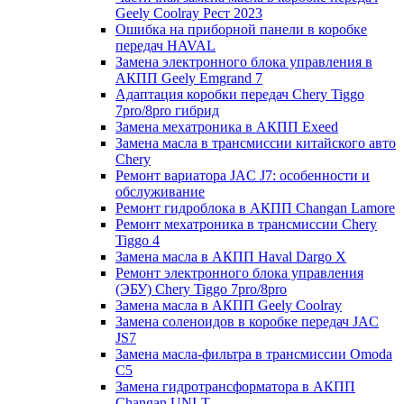
Geely Coolray Pест 2023
Ошибка на приборной панели в коробке
передач HAVAL
Замена электронного блока управления в
АКПП Geely Emgrand 7
Адаптация коробки передач Chery Tiggo
7pro/8pro гибрид
Замена мехатроника в АКПП Exeed
Замена масла в трансмиссии китайского авто
Chery
Ремонт вариатора JAC J7: особенности и
обслуживание
Ремонт гидроблока в АКПП Changan Lamore
Ремонт мехатроника в трансмиссии Chery
Tiggo 4
Замена масла в АКПП Haval Dargo X
Ремонт электронного блока управления
(ЭБУ) Chery Tiggo 7pro/8pro
Замена масла в АКПП Geely Coolray
Замена соленоидов в коробке передач JAC
JS7
Замена масла-фильтра в трансмиссии Omoda
C5
Замена гидротрансформатора в АКПП
Changan UNI-T