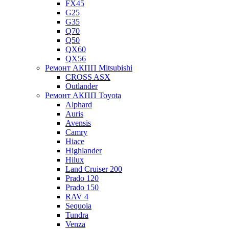
FX45
G25
G35
Q70
Q50
QX60
QX56
Ремонт АКПП Mitsubishi
CROSS ASX
Outlander
Ремонт АКПП Toyota
Alphard
Auris
Avensis
Camry
Hiace
Highlander
Hilux
Land Cruiser 200
Prado 120
Prado 150
RAV 4
Sequoia
Tundra
Venza