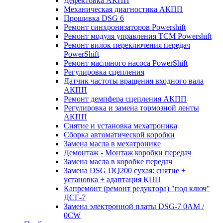
Дефектовка АКПП
Механическая диагностика АКПП
Прошивка DSG 6
Ремонт синхронизаторов Powershift
Ремонт модуля управления TCM Powershift
Ремонт вилок переключения передач
PowerShift
Ремонт масляного насоса PowerShift
Регулировка сцепления
Датчик частоты вращения входного вала
АКПП
Ремонт демпфера сцепления АКПП
Регулировка и замена тормозной ленты
АКПП
Снятие и установка мехатроника
Сборка автоматической коробки
Замена масла в мехатронике
Демонтаж - Монтаж коробки передач
Замена масла в коробке передач
Замена DSG DQ200 сухая: снятие +
установка + адаптация КПП
Капремонт (ремонт редуктора) "под ключ"
ДСГ-7
Замена электронной платы DSG-7 0AM /
0CW