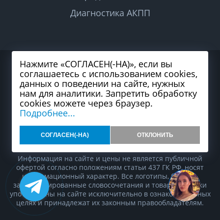
Диагностика АКПП
Нажмите «СОГЛАСЕН(-НА)», если вы
2026 © Все права защищены
соглашаетесь с использованием cookies,
Политика конфиденциальности
Согласие на обработку персональных данных
данных о поведении на сайте, нужных
Карта сайта
нам для аналитики. Запретить обработку
cookies можете через браузер.
Подробнее...
СОГЛАСЕН(-НА)
ОТКЛОНИТЬ
Разработка и продвижение сайта студия
99web
Информация на сайте и цены не является публичной
офертой согласно положениям статьи 437 ГК РФ, носят
информационный характер. Все логотипы, бренды,
зарегистрированные словосочетания и товарные знаки
употреблены на сайте исключительно в ознакомительных
целях и принадлежат их законным правообладателям.